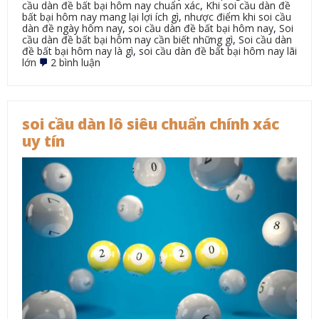
cầu dàn đề bất bại hôm nay chuẩn xác
,
Khi soi cầu dàn đề
bất bại hôm nay mang lại lợi ích gì
,
nhược điểm khi soi cầu
dàn đề ngày hôm nay
,
soi cầu dàn đề bất bại hôm nay
,
Soi
cầu dàn đề bất bại hôm nay cần biết những gì
,
Soi cầu dàn
đề bất bại hôm nay là gì
,
soi cầu dàn đề bất bại hôm nay lãi
ở
lớn
2 bình luận
soi
cầu
dàn
đề
bất
soi cầu dàn lô siêu chuẩn chính xác
bại
uy tín
hôm
nay
lãi
lớn