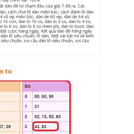
ắt dàn đề từ chạm đầu của giải 7 đã ra
,
Các
dàn
,
cách chơi lô dàn miền bắc
,
cách đánh lô dàn
4 số vip miền bắc
,
dàn de 60 vip
,
dàn de 64 số
,
o 10 con
,
dan lo 10 so
,
dan lo 3 so
,
dan lo 4 so
,
n lo 6 so
,
dan lo 6 so mien phi
,
dan lo truot
,
dan
 đặt cược hàng ngày
,
Kết quả dàn đề hàng ngày
dàn lô siêu chuẩn
,
lô dàn
,
Một vài bật mí về kinh
 siêu chuẩn
,
soi cầu dàn lô siêu chuẩn
,
soi cầu
n to