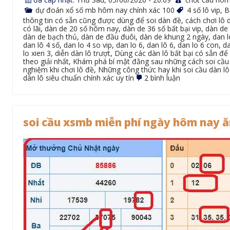
dự đoán xổ số mb hôm nay chính xác 100
4 số lô vip
,
B
thông tin có sẵn cũng được dùng để soi dàn đề
,
cách chơi lô 
có lãi
,
dàn de 20 số hôm nay
,
dàn de 36 số bất bại vip
,
dàn de 
dàn de bạch thủ
,
dàn de đầu đuôi
,
dàn de khung 2 ngày
,
dan l
dan lô 4 số
,
dan lo 4 so vip
,
dan lo 6
,
dan lô 6
,
dan lo 6 con
,
da
lo xien 3
,
diễn dàn lô trượt
,
Dùng các dàn lô bất bại có sẵn để
theo giải nhất
,
Khám phá bí mật đằng sau những cách soi cầu 
nghiệm khi chơi lô đề
,
Những công thức hay khi soi cầu dàn lô
ở
dàn lô siêu chuẩn chính xác uy tín
2 bình luận
soi
cầu
dàn
lô
siêu
soi cầu xsmb miễn phí ngày hôm nay ă
chuẩn
chính
xác
uy
tín