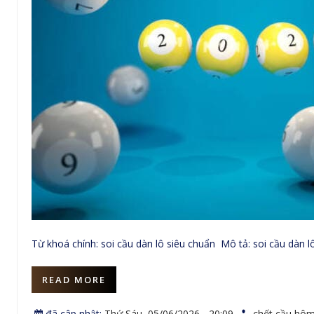
Từ khoá chính: soi cầu dàn lô siêu chuẩn Mô tả: soi cầu dàn l
READ MORE
đã câp nhật:
Thứ Sáu, 05/06/2026 - 20:09
chốt cầu hôm