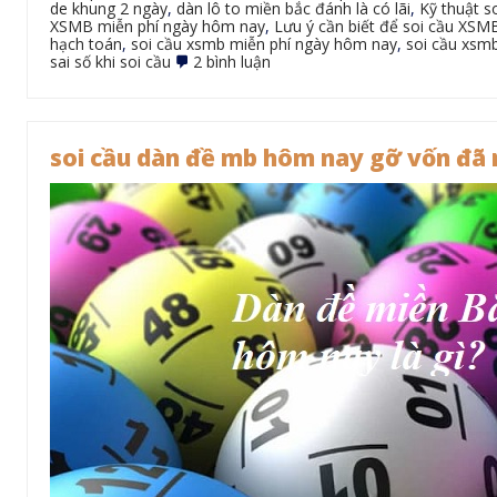
de khung 2 ngày
,
dàn lô to miền bắc đánh là có lãi
,
Kỹ thuật s
XSMB miễn phí ngày hôm nay
,
Lưu ý cần biết để soi cầu XSM
hạch toán
,
soi cầu xsmb miễn phí ngày hôm nay
,
soi cầu xsm
ở
sai số khi soi cầu
2 bình luận
soi
cầu
xsmb
miễn
phí
soi cầu dàn đề mb hôm nay gỡ vốn đã
ngày
hôm
nay
ăn
to