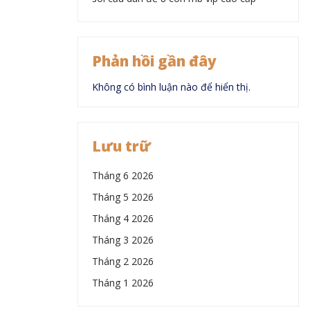
Phản hồi gần đây
Không có bình luận nào để hiển thị.
Lưu trữ
Tháng 6 2026
Tháng 5 2026
Tháng 4 2026
Tháng 3 2026
Tháng 2 2026
Tháng 1 2026