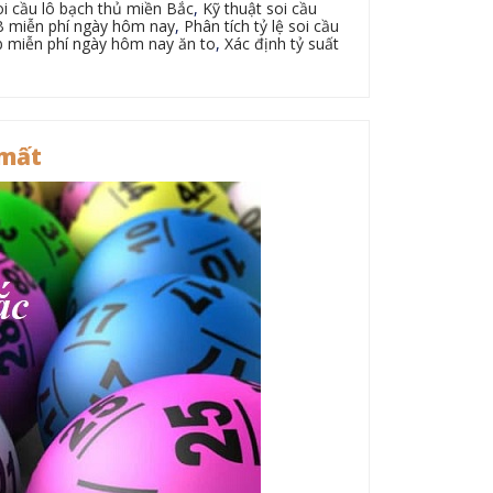
oi cầu lô bạch thủ miền Bắc
,
Kỹ thuật soi cầu
B miễn phí ngày hôm nay
,
Phân tích tỷ lệ soi cầu
b miễn phí ngày hôm nay ăn to
,
Xác định tỷ suất
 mất