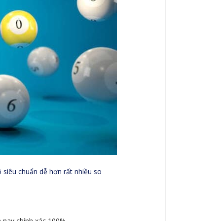
ô siêu chuẩn dễ hơn rất nhiều so
 nay chính xác 100%