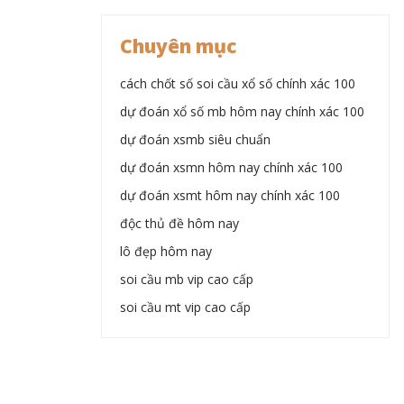
Chuyên mục
cách chốt số soi cầu xổ số chính xác 100
dự đoán xổ số mb hôm nay chính xác 100
dự đoán xsmb siêu chuẩn
dự đoán xsmn hôm nay chính xác 100
dự đoán xsmt hôm nay chính xác 100
độc thủ đề hôm nay
lô đẹp hôm nay
soi cầu mb vip cao cấp
soi cầu mt vip cao cấp