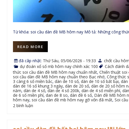
Từ khóa: soi cầu dàn đề MB hôm nay Mô tả: Những công thứ
READ MORE
đã câp nhật:
Thứ Sáu, 05/06/2026 - 19:33
chốt cầu hôm
dự đoán xổ số mb hôm nay chính xác 100
Cách đánh dà
thức soi cầu dàn đề MB hôm nay chuẩn nhất
,
Chiến thuật so
soi cầu dàn đề MB hôm nay chuẩn theo Bạc nhớ
,
Công thức s
3 càng 6 số miền bắc
,
dàn de 10 số
,
dàn de 10 số bất bại
,
dàn 
dàn de 16 số khung 3 ngày
,
dàn de 20 số
,
dàn de 20 số hôm n
năm
,
dàn de 4 số
,
dàn de 4 số 200k
,
dàn de 4 số miễn phí
,
dàn
de 6 số miền phí
,
dan de 8 so
,
dàn đề 6 số
,
Dàn đề MB hôm na
hôm nay
,
soi cầu dàn đề mb hôm nay gỡ vốn đã mất
,
Soi cầu
ở
2 bình luận
soi
cầu
dàn
đề
mb