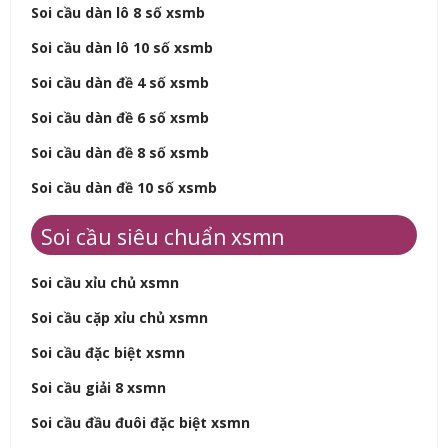
Soi cầu dàn lô 8 số xsmb
Soi cầu dàn lô 10 số xsmb
Soi cầu dàn đề 4 số xsmb
Soi cầu dàn đề 6 số xsmb
Soi cầu dàn đề 8 số xsmb
Soi cầu dàn đề 10 số xsmb
Soi cầu siêu chuẩn xsmn
Soi cầu xỉu chủ xsmn
Soi cầu cặp xỉu chủ xsmn
Soi cầu đặc biệt xsmn
Soi cầu giải 8 xsmn
Soi cầu đầu đuôi đặc biệt xsmn