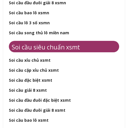
Soi cầu đầu đuôi giải 8 xsmn
Soi cầu bao lô xsmn
Soi cầu lô 3 số xsmn
Soi cầu song thủ lô miền
nam
Soi cầu siêu chuẩn xsmt
Soi cầu xỉu chủ xsmt
Soi cầu cặp xỉu chủ xsmt
Soi cầu đặc biệt xsmt
Soi cầu giải 8 xsmt
Soi cầu đầu đuôi đặc biệt xsmt
Soi cầu đầu đuôi giải 8 xsmt
Soi cầu bao lô xsmt