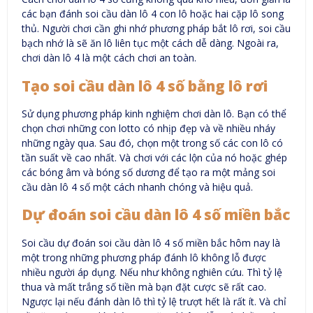
các bạn đánh soi cầu dàn lô 4 con lô hoặc hai cặp lô song
thủ. Người chơi cần ghi nhớ phương pháp bắt lô rơi, soi cầu
bạch nhớ là sẽ ăn lô liên tục một cách dễ dàng. Ngoài ra,
chơi dàn lô 4 là một cách chơi an toàn.
Tạo soi cầu dàn lô 4 số bằng lô rơi
Sử dụng phương pháp kinh nghiệm chơi dàn lô. Bạn có thể
chọn chơi những con lotto có nhịp đẹp và về nhiều nháy
những ngày qua. Sau đó, chọn một trong số các con lô có
tần suất về cao nhất. Và chơi với các lộn của nó hoặc ghép
các bóng âm và bóng số dương để tạo ra một mảng soi
cầu dàn lô 4 số một cách nhanh chóng và hiệu quả.
Dự đoán soi cầu dàn lô 4 số miền bắc
Soi cầu dự đoán soi cầu dàn lô 4 số miền bắc hôm nay là
một trong những phương pháp đánh lô không lỗ được
nhiều người áp dụng. Nếu như không nghiên cứu. Thì tỷ lệ
thua và mất trắng số tiền mà bạn đặt cược sẽ rất cao.
Ngược lại nếu đánh dàn lô thì tỷ lệ trượt hết là rất ít. Và chỉ