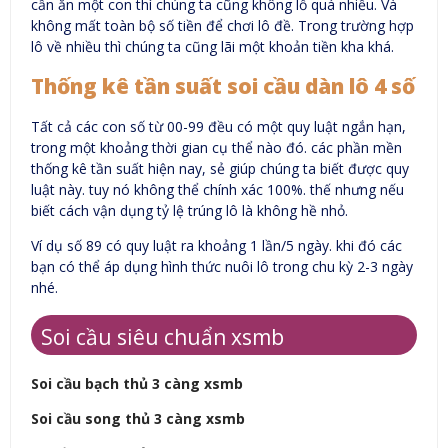
cần ăn một con thì chúng ta cũng không lỗ quá nhiều. Và
không mất toàn bộ số tiền để chơi lô đề. Trong trường hợp
lô về nhiều thì chúng ta cũng lãi một khoản tiền kha khá.
Thống kê tần suất soi cầu dàn lô 4 số
Tất cả các con số từ 00-99 đều có một quy luật ngắn hạn,
trong một khoảng thời gian cụ thể nào đó. các phần mền
thống kê tần suất hiện nay, sẻ giúp chúng ta biết được quy
luật này. tuy nó không thể chính xác 100%. thế nhưng nếu
biết cách vận dụng tỷ lệ trúng lô là không hề nhỏ.
Ví dụ số 89 có quy luật ra khoảng 1 lần/5 ngày. khi đó các
bạn có thể áp dụng hình thức nuôi lô trong chu kỳ 2-3 ngày
nhé.
Soi cầu siêu chuẩn xsmb
Soi cầu bạch thủ 3 càng xsmb
Soi cầu song thủ 3 càng xsmb