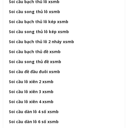
Soi cầu bạch thủ lô xsmb
Soi cầu song thủ lô xsmb
Soi cầu bạch thủ lô kép xsmb
Soi cầu song thủ lô kép xsmb
Soi cầu bạch thủ lô 2 nháy xsmb
Soi cầu bạch thủ đề xsmb
Soi cầu song thủ đề xsmb
Soi cầu đề đầu đuôi xsmb
Soi cầu lô xiên 2 xsmb
Soi cầu lô xiên 3 xsmb
Soi cầu lô xiên 4 xsmb
Soi cầu dàn lô 4 số xsmb
Soi cầu dàn lô 6 số xsmb