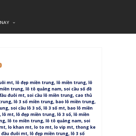
 NAY
p
ôi mt, lô đẹp miền trung, lô miền trung, lô
miền trung, lô tô quảng nam, soi cầu số đề
ầu đuôi mt, soi cầu lô miền trung, cao thủ
trung, lô 3 số miền trung, bao lô miền trung,
ng, soi cầu lô 3 số, lô 3 số mt, bao lô miền
lô mt, lô đẹp miền trung, lô 3 số, lô miền
ng, lô to miền trung, lô tô quảng nam, soi
mt, lo khan mt, lo to mt, lo vip mt, thong ke
ớ đầu đuôi mt, lô đẹp miền trung, lô 3 số