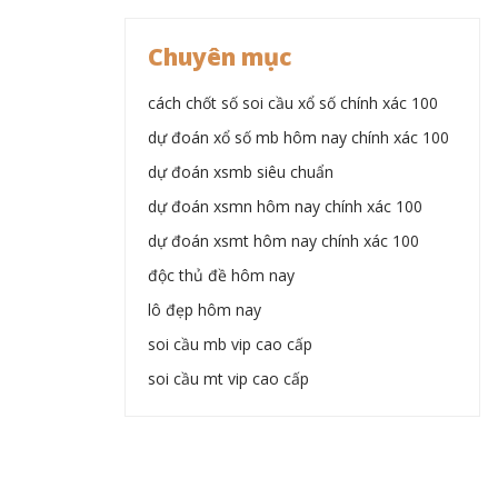
Chuyên mục
cách chốt số soi cầu xổ số chính xác 100
dự đoán xổ số mb hôm nay chính xác 100
dự đoán xsmb siêu chuẩn
dự đoán xsmn hôm nay chính xác 100
dự đoán xsmt hôm nay chính xác 100
độc thủ đề hôm nay
lô đẹp hôm nay
soi cầu mb vip cao cấp
soi cầu mt vip cao cấp