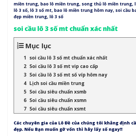
miền trung, bao lô miền trung, song thủ lô miền trung, l
lô 3 số, lô 3 số mt, bao lô miền trung hôm nay, soi cầu b
đẹp miền trung, lô 3 số
soi cầu lô 3 số mt
chuẩn xác nhất
Mục lục
soi cầu lô 3 số mt chuẩn xác nhất
Soi cầu lô 3 số mt vip cao cấp
Soi cầu lô 3 số mt số víp hôm nay
Lịch soi cầu miền trung
Soi cầu siêu chuẩn xsmb
Soi cầu siêu chuẩn xsmn
Soi cầu siêu chuẩn xsmt
Các chuyên gia của Lô Đề của chúng tôi khẳng định c
đẹp. Nếu Bạn muốn gỡ vốn thì hãy lấy số ngay!!