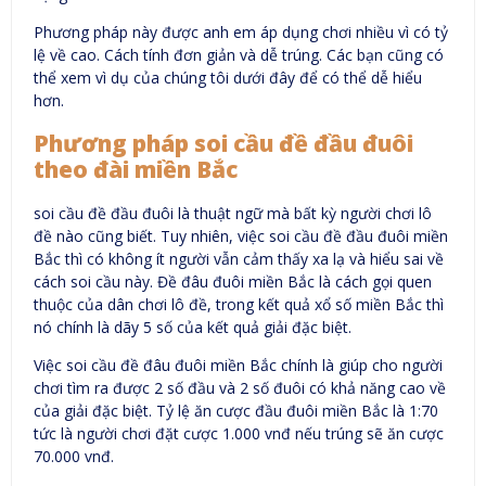
Phương pháp này được anh em áp dụng chơi nhiều vì có tỷ
lệ về cao. Cách tính đơn giản và dễ trúng. Các bạn cũng có
thể xem vì dụ của chúng tôi dưới đây để có thể dễ hiểu
hơn.
Phương pháp soi cầu đề đầu đuôi
theo đài miền Bắc
soi cầu đề đầu đuôi là thuật ngữ mà bất kỳ người chơi lô
đề nào cũng biết. Tuy nhiên, việc soi cầu đề đầu đuôi miền
Bắc thì có không ít người vẫn cảm thấy xa lạ và hiểu sai về
cách soi cầu này. Đề đâu đuôi miền Bắc là cách gọi quen
thuộc của dân chơi lô đề, trong kết quả xổ số miền Bắc thì
nó chính là dãy 5 số của kết quả giải đặc biệt.
Việc soi cầu đề đâu đuôi miền Bắc chính là giúp cho người
chơi tìm ra được 2 số đầu và 2 số đuôi có khả năng cao về
của giải đặc biệt. Tỷ lệ ăn cược đầu đuôi miền Bắc là 1:70
tức là người chơi đặt cược 1.000 vnđ nếu trúng sẽ ăn cược
70.000 vnđ.