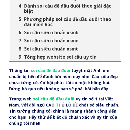
Đánh soi cầu đề đầu đuôi theo giải đặc
biệt
Phương pháp soi cầu đề đầu đuôi theo
đài miền Bắc
Soi cầu siêu chuẩn xsmb
Soi cầu siêu chuẩn xsmn
Soi cầu siêu chuẩn xsmt
Tổng hợp website soi cầu uy tín
Thông tin
soi cầu đề đầu đuôi
tuyệt mật Anh em
chuẩn bị tiền để đánh lớn hôm nay nhé. Cầu siêu đẹp
chưa từng có. Cơ hội phát tài có một không hai.
Đừng bỏ qua nếu không bạn sẽ phải hối hận đấy.
Trang web
soi cầu đề đầu đuôi
uy tín số 1 tại Việt
Nam. Với đội ngũ CAO THỦ LÔ ĐỀ chốt số siêu chuẩn.
Tin tưởng chúng tôi chính là mang thành công đến
cho bạn!. Hãy thử để biết độ chuẩn xác và uy tín của
chúng tôi nhé!!