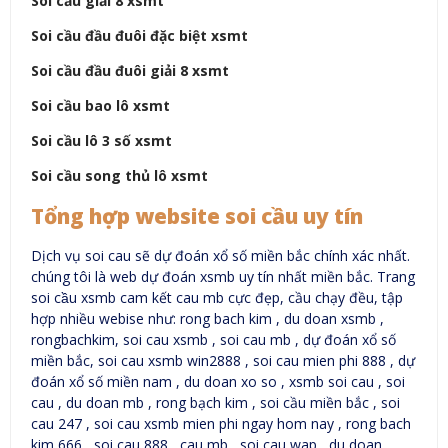
Soi cầu giải 8 xsmt
Soi cầu đầu đuôi đặc biệt xsmt
Soi cầu đầu đuôi giải 8 xsmt
Soi cầu bao lô xsmt
Soi cầu lô 3 số xsmt
Soi cầu song thủ lô xsmt
Tổng hợp website soi cầu uy tín
Dịch vụ soi cau sẽ dự đoán xổ số miền bắc chính xác nhất.
chúng tôi là web dự đoán xsmb uy tín nhất miền bắc. Trang
soi cầu xsmb cam kết cau mb cực đẹp, cầu chạy đều, tập
hợp nhiều webise như: rong bach kim , du doan xsmb ,
rongbachkim, soi cau xsmb , soi cau mb , dự đoán xổ số
miền bắc, soi cau xsmb win2888 , soi cau mien phi 888 , dự
đoán xổ số miền nam , du doan xo so , xsmb soi cau , soi
cau , du doan mb , rong bạch kim , soi cầu miền bắc , soi
cau 247 , soi cau xsmb mien phi ngay hom nay , rong bach
kim 666 , soi cau 888 , cau mb , soi cau wap , du doan