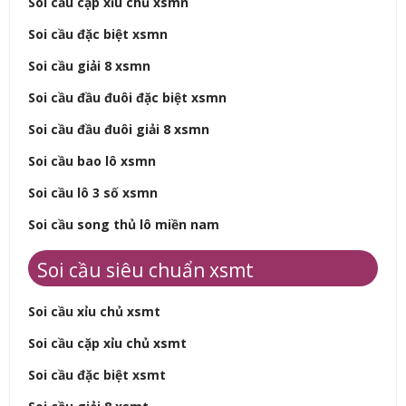
Soi cầu cặp xỉu chủ xsmn
Soi cầu đặc biệt xsmn
Soi cầu giải 8 xsmn
Soi cầu đầu đuôi đặc biệt xsmn
Soi cầu đầu đuôi giải 8 xsmn
Soi cầu bao lô xsmn
Soi cầu lô 3 số xsmn
Soi cầu song thủ lô miền
nam
Soi cầu siêu chuẩn xsmt
Soi cầu xỉu chủ xsmt
Soi cầu cặp xỉu chủ xsmt
Soi cầu đặc biệt xsmt