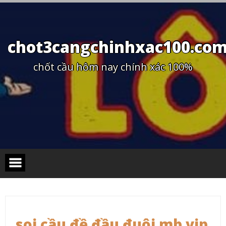
Skip
to
content
chot3cangchinhxac100.co
chốt cầu hôm nay chính xác 100%
soi cầu đề đầu đuôi mb vip