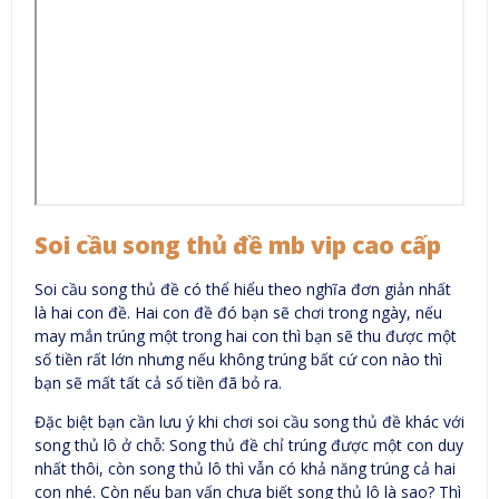
Soi cầu song thủ đề mb vip cao cấp
Soi cầu song thủ đề có thể hiểu theo nghĩa đơn giản nhất
là hai con đề. Hai con đề đó bạn sẽ chơi trong ngày, nếu
may mắn trúng một trong hai con thì bạn sẽ thu được một
số tiền rất lớn nhưng nếu không trúng bất cứ con nào thì
bạn sẽ mất tất cả số tiền đã bỏ ra.
Đặc biệt bạn cần lưu ý khi chơi soi cầu song thủ đề khác với
song thủ lô ở chỗ: Song thủ đề chỉ trúng được một con duy
nhất thôi, còn song thủ lô thì vẫn có khả năng trúng cả hai
con nhé. Còn nếu bạn vấn chưa biết song thủ lô là sao? Thì