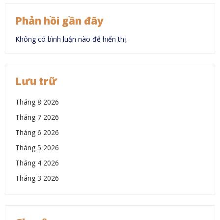
Phản hồi gần đây
Không có bình luận nào để hiển thị.
Lưu trữ
Tháng 8 2026
Tháng 7 2026
Tháng 6 2026
Tháng 5 2026
Tháng 4 2026
Tháng 3 2026