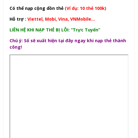
Có thể nạp cộng dồn thẻ
(Ví dụ: 10 thẻ 100k)
Hỗ trợ :
Viettel, Mobi, Vina, VNMobile…
LIÊN HỆ KHI NẠP THẺ BỊ LỖI: “Trực Tuyến”
Chú ý: Số sẽ xuất hiện tại đây ngay khi nạp thẻ thành
công!