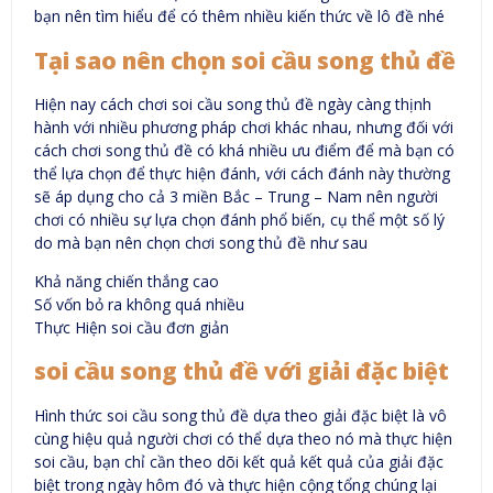
bạn nên tìm hiểu để có thêm nhiều kiến thức về lô đề nhé
Tại sao nên chọn soi cầu song thủ đề
Hiện nay cách chơi soi cầu song thủ đề ngày càng thịnh
hành với nhiều phương pháp chơi khác nhau, nhưng đối với
cách chơi song thủ đề có khá nhiều ưu điểm để mà bạn có
thể lựa chọn để thực hiện đánh, với cách đánh này thường
sẽ áp dụng cho cả 3 miền Bắc – Trung – Nam nên người
chơi có nhiều sự lựa chọn đánh phổ biến, cụ thể một số lý
do mà bạn nên chọn chơi song thủ đề như sau
Khả năng chiến thắng cao
Số vốn bỏ ra không quá nhiều
Thực Hiện soi cầu đơn giản
soi cầu song thủ đề với giải đặc biệt
Hình thức soi cầu song thủ đề dựa theo giải đặc biệt là vô
cùng hiệu quả người chơi có thể dựa theo nó mà thực hiện
soi cầu, bạn chỉ cần theo dõi kết quả kết quả của giải đặc
biệt trong ngày hôm đó và thực hiện cộng tổng chúng lại