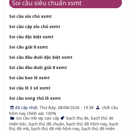
Soi cầu siêu chuẩn xsmt
Soi cầu xỉu chủ xsmt
Soi cầu cặp xỉu chủ xsmt
Soi cầu đặc biệt xsmt
Soi cầu giải 8 xsmt
Soi cầu đầu đuôi đặc biệt xsmt
Soi cầu đầu đuôi giải 8 xsmt
Soi cầu bao lô xsmt
Soi cầu lô 3 số xsmt
Soi cầu song thủ lô xsmt
đã câp nhật:
Thứ Bảy, 08/08/2026 - 19:38
chốt cầu
hôm nay chính xác 100%
soi cầu mb vip cao cấp
bach thu de
,
bạch thủ de
miền bắc
,
bạch thủ đề chuẩn
,
bạch thủ đề hôm nay
,
bạch
thủ đề mb
,
bạch thủ đề mb hôm nay
,
bạch thủ đề miền