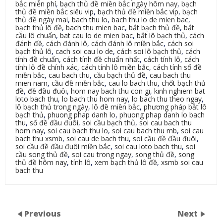
bắc miễn phí
,
bạch thủ đề miền bắc ngày hôm nay
,
bạch
thủ đề miền bắc siêu vip
,
bạch thủ đề miền bắc vip
,
bạch
thủ đề ngày mai
,
bach thu lo
,
bach thu lo de mien bac
,
bạch thủ lô đề
,
bach thu mien bac
,
bắt bạch thủ đề
,
bắt
cầu lô chuẩn
,
bat cau lo de mien bac
,
bắt lô bạch thủ
,
cách
đánh đề
,
cách đánh lô
,
cách đánh lô miền bắc
,
cách soi
bạch thủ lô
,
cach soi cau lo de
,
cách soi lô bạch thủ
,
cách
tính đề chuẩn
,
cách tính đề chuẩn nhất
,
cách tính lô
,
cách
tính lô đề chính xác
,
cách tính lô miền bắc
,
cách tính số đề
miền bắc
,
cau bach thu
,
cầu bạch thủ đề
,
cau bach thu
mien nam
,
cầu đề miền bắc
,
cau lo bach thu
,
chốt bạch thủ
đề
,
đề đầu đuôi
,
hom nay bach thu con gi
,
kinh nghiem bat
loto bach thu
,
lo bach thu hom nay
,
lo bach thu theo ngay
,
lô bạch thủ trong ngày
,
lô đề miền bắc
,
phương pháp bắt lô
bạch thủ
,
phuong phap danh lo
,
phuong phap danh lo bach
thu
,
số đề đầu đuôi
,
soi cầu bạch thủ
,
soi cau bach thu
hom nay
,
soi cau bach thu lo
,
soi cau bach thu mb
,
soi cau
bach thu xsmb
,
soi cau de bach thu
,
soi cầu đề đầu đuôi
,
soi cầu đề đầu đuôi miền bắc
,
soi cau loto bach thu
,
soi
cầu song thủ đề
,
soi cau trong ngay
,
song thủ đề
,
song
thủ đề hôm nay
,
tính lô
,
xem bạch thủ lô đề
,
xsmb soi cau
bach thu
Previous
Next