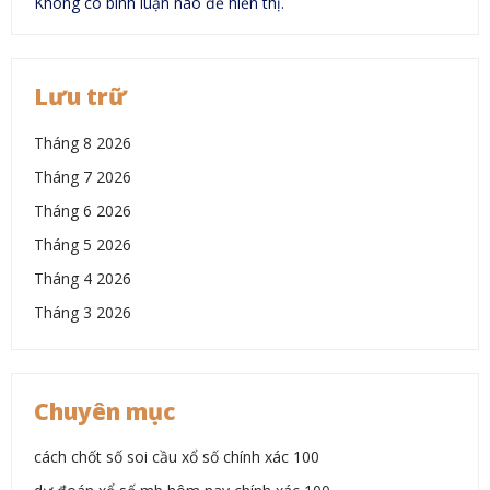
Không có bình luận nào để hiển thị.
Lưu trữ
Tháng 8 2026
Tháng 7 2026
Tháng 6 2026
Tháng 5 2026
Tháng 4 2026
Tháng 3 2026
Chuyên mục
cách chốt số soi cầu xổ số chính xác 100