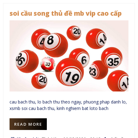
soi cầu song thủ đề mb vip cao cấp
cau bach thu, lo bach thu theo ngay, phuong phap danh lo,
xsmb soi cau bach thu, kinh nghiem bat loto bach
READ MORE