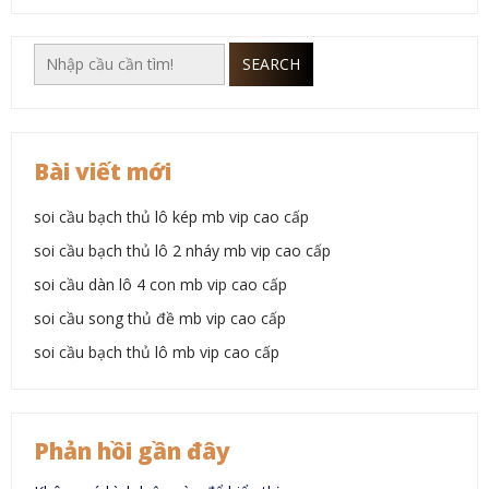
cầu
song
thủ
đề
SEARCH
mb
vip
cao
cấp
Bài viết mới
soi cầu bạch thủ lô kép mb vip cao cấp
soi cầu bạch thủ lô 2 nháy mb vip cao cấp
soi cầu dàn lô 4 con mb vip cao cấp
soi cầu song thủ đề mb vip cao cấp
soi cầu bạch thủ lô mb vip cao cấp
Phản hồi gần đây