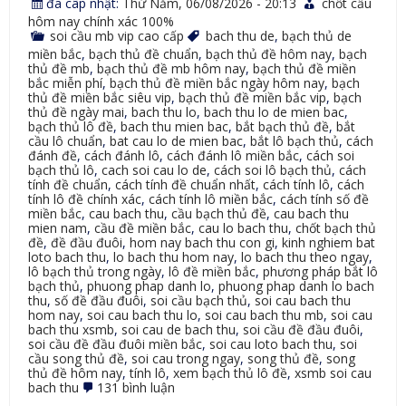
đã câp nhật:
Thứ Năm, 06/08/2026 - 20:13
chốt cầu
hôm nay chính xác 100%
soi cầu mb vip cao cấp
bach thu de
,
bạch thủ de
miền bắc
,
bạch thủ đề chuẩn
,
bạch thủ đề hôm nay
,
bạch
thủ đề mb
,
bạch thủ đề mb hôm nay
,
bạch thủ đề miền
bắc miễn phí
,
bạch thủ đề miền bắc ngày hôm nay
,
bạch
thủ đề miền bắc siêu vip
,
bạch thủ đề miền bắc vip
,
bạch
thủ đề ngày mai
,
bach thu lo
,
bach thu lo de mien bac
,
bạch thủ lô đề
,
bach thu mien bac
,
bắt bạch thủ đề
,
bắt
cầu lô chuẩn
,
bat cau lo de mien bac
,
bắt lô bạch thủ
,
cách
đánh đề
,
cách đánh lô
,
cách đánh lô miền bắc
,
cách soi
bạch thủ lô
,
cach soi cau lo de
,
cách soi lô bạch thủ
,
cách
tính đề chuẩn
,
cách tính đề chuẩn nhất
,
cách tính lô
,
cách
tính lô đề chính xác
,
cách tính lô miền bắc
,
cách tính số đề
miền bắc
,
cau bach thu
,
cầu bạch thủ đề
,
cau bach thu
mien nam
,
cầu đề miền bắc
,
cau lo bach thu
,
chốt bạch thủ
đề
,
đề đầu đuôi
,
hom nay bach thu con gi
,
kinh nghiem bat
loto bach thu
,
lo bach thu hom nay
,
lo bach thu theo ngay
,
lô bạch thủ trong ngày
,
lô đề miền bắc
,
phương pháp bắt lô
bạch thủ
,
phuong phap danh lo
,
phuong phap danh lo bach
thu
,
số đề đầu đuôi
,
soi cầu bạch thủ
,
soi cau bach thu
hom nay
,
soi cau bach thu lo
,
soi cau bach thu mb
,
soi cau
bach thu xsmb
,
soi cau de bach thu
,
soi cầu đề đầu đuôi
,
soi cầu đề đầu đuôi miền bắc
,
soi cau loto bach thu
,
soi
cầu song thủ đề
,
soi cau trong ngay
,
song thủ đề
,
song
thủ đề hôm nay
,
tính lô
,
xem bạch thủ lô đề
,
xsmb soi cau
ở
bach thu
131 bình luận
soi