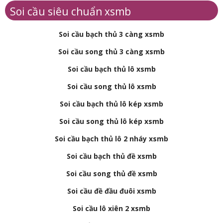
Soi cầu siêu chuẩn xsmb
Soi cầu bạch thủ 3 càng xsmb
Soi cầu song thủ 3 càng xsmb
Soi cầu bạch thủ lô xsmb
Soi cầu song thủ lô xsmb
Soi cầu bạch thủ lô kép xsmb
Soi cầu song thủ lô kép xsmb
Soi cầu bạch thủ lô 2 nháy xsmb
Soi cầu bạch thủ đề xsmb
Soi cầu song thủ đề xsmb
Soi cầu đề đầu đuôi xsmb
Soi cầu lô xiên 2 xsmb