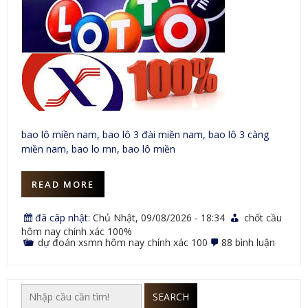
vip
cao
cấp
bao lô miền nam, bao lô 3 đài miền nam, bao lô 3 càng
miền nam, bao lo mn, bao lô miền
READ MORE
đã câp nhật:
Chủ Nhật, 09/08/2026 - 18:34
chốt cầu
hôm nay chính xác 100%
ở
dự đoán xsmn hôm nay chính xác 100
88 bình luận
soi
cầu
song
thủ
SEARCH
lô
mn