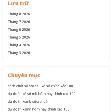
Lưu trữ
Tháng 8 2026
Tháng 7 2026
Tháng 6 2026
Tháng 5 2026
Tháng 4 2026
Tháng 3 2026
Chuyên mục
cách chốt số soi cầu xổ số chính xác 100
dự đoán xổ số mb hôm nay chính xác 100
dự đoán xsmb siêu chuẩn
dự đoán xsmn hôm nay chính xác 100