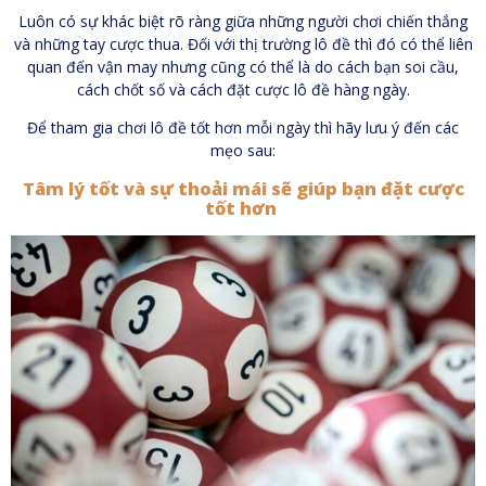
Luôn có sự khác biệt rõ ràng giữa những người chơi chiến thắng
và những tay cược thua. Đối với thị trường lô đề thì đó có thể liên
quan đến vận may nhưng cũng có thể là do cách bạn soi cầu,
cách chốt số và cách đặt cược lô đề hàng ngày.
Để tham gia chơi lô đề tốt hơn mỗi ngày thì hãy lưu ý đến các
mẹo sau:
Tâm lý tốt và sự thoải mái sẽ giúp bạn đặt cược
tốt hơn