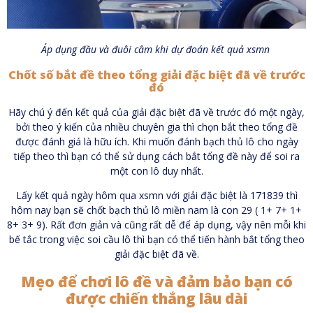
Áp dụng đầu và đuôi câm khi dự đoán kết quả xsmn
Chốt số bắt đề theo tổng giải đặc biệt đã về trước
đó
Hãy chú ý đến kết quả của giải đặc biệt đã về trước đó một ngày,
bởi theo ý kiến của nhiều chuyên gia thì chọn bắt theo tổng đề
được đánh giá là hữu ích. Khi muốn đánh bạch thủ lô cho ngày
tiếp theo thì bạn có thể sử dụng cách bắt tổng đề này để soi ra
một con lô duy nhất.
Lấy kết quả ngày hôm qua xsmn với giải đặc biệt là 171839 thì
hôm nay bạn sẽ chốt bạch thủ lô miền nam là con 29 ( 1+ 7+ 1+
8+ 3+ 9). Rất đơn giản và cũng rất dễ để áp dụng, vậy nên mỗi khi
bế tắc trong việc soi cầu lô thì bạn có thể tiến hành bắt tổng theo
giải đặc biệt đã về.
Mẹo để chơi lô đề và đảm bảo bạn có
được chiến thắng lâu dài