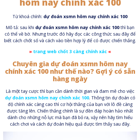
hôm nay chính xác 100
Từ khoá chính:
dự đoán xsmn hôm nay chính xác 100
Mô tả: sau khi
dự đoán xsmn hôm nay chính xác 100
thì bạn
có thể về bờ. Nhưng trước đó hãy đọc các công thức sau đây để
biết cách chốt số và cách vào tiền hợp lý để có được chiến thắng.
»
trang web chốt 3 càng chính xác
«
Chuyên gia dự đoán xsmn hôm nay
chính xác 100 như thế nào? Gợi ý có sẵn
hàng ngày
Là một tay cược thì bạn cần dành thời gian và đam mê cho việc
dự đoán xsmn hôm nay chính xác 100
. Thông tin dự đoán có
độ chính xác càng cao thì cơ hội thắng của bạn với lô đề càng
được tăng lên. Chiến thắng chính là sự đền đáp hoàn hảo nhất
dành cho những nỗ lực mà bạn đã bỏ ra, vậy nên hãy tìm hiểu
cách chơi và cách dự đoán hiệu quả được tìm thấy sau đây.