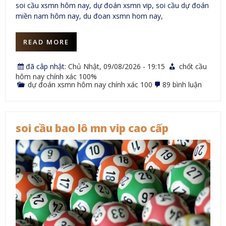
soi cầu xsmn hôm nay, dự đoán xsmn vip, soi cầu dự đoán
miền nam hôm nay, du đoan xsmn hom nay,
READ MORE
đã câp nhật:
Chủ Nhật, 09/08/2026 - 19:15
chốt cầu
hôm nay chính xác 100%
ở
dự đoán xsmn hôm nay chính xác 100
89 bình luận
soi
cầu
cặp
xỉu
chủ
soi cầu bao lô mn vip cao cấp
mn
vip
cao
cấp