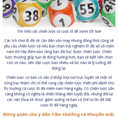
Tìm hiểu các chiến lược cá cược lô đề xsmn tốt hơn
Các trò chơi lô đề sẽ cần đến vận may nhưng đồng thời cũng sẽ
yêu cầu chiến lược và nếu bạn chọn trải nghiệm lô đề xổ số miền
nam thì hãy đảm bảo rằng bạn đã học được chiến lược. Chiến
lược thường giúp bạn đi đúng hướng hơn, bạn sẽ biết nên chọn
con số nào, nên đặt cược bao nhiêu và lúc nào là lý tưởng để
dừng lại.
Chiến lược cơ bản có sẵn ở khắp mọi nơi trực tuyến và một số
sòng bạc thậm chí có thể cung cấp chiến lược miễn phí dành cho
thị trường cá cược lô đề miền nam hàng ngày. Có chiến lược sẵn
sàng không có nghĩa là chiến thắng đến tuyệt đối, nhưng đổi lại
các ván thua sẽ được giảm xuống và bạn có thể tự tin để đặt
cược lô đề hàng ngày.
Đừng quên chú ý đến Tiền thưởng và Khuyến mãi.