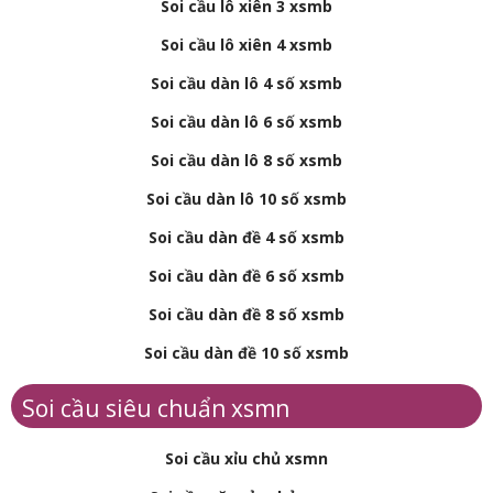
Soi cầu lô xiên 3 xsmb
Soi cầu lô xiên 4 xsmb
Soi cầu dàn lô 4 số xsmb
Soi cầu dàn lô 6 số xsmb
Soi cầu dàn lô 8 số xsmb
Soi cầu dàn lô 10 số xsmb
Soi cầu dàn đề 4 số xsmb
Soi cầu dàn đề 6 số xsmb
Soi cầu dàn đề 8 số xsmb
Soi cầu dàn đề 10 số xsmb
Soi cầu siêu chuẩn xsmn
Soi cầu xỉu chủ xsmn