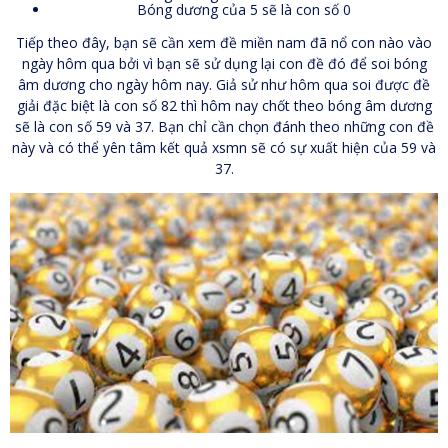
Bóng dương của 5 sẽ là con số 0
Tiếp theo đây, bạn sẽ cần xem đề miền nam đã nổ con nào vào
ngày hôm qua bởi vì bạn sẽ sử dụng lại con đề đó để soi bóng
âm dương cho ngày hôm nay. Giả sử như hôm qua soi được đề
giải đặc biệt là con số 82 thì hôm nay chốt theo bóng âm dương
sẽ là con số 59 và 37. Bạn chỉ cần chọn đánh theo những con đề
này và có thể yên tâm kết quả xsmn sẽ có sự xuất hiện của 59 và
37.