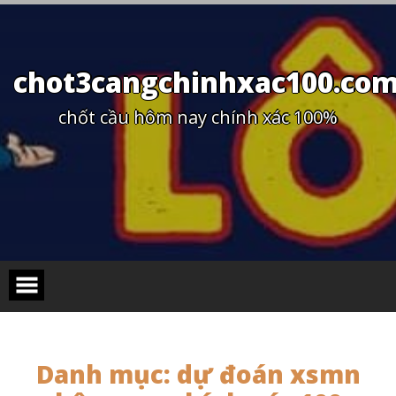
Skip
to
content
chot3cangchinhxac100.co
chốt cầu hôm nay chính xác 100%
Danh mục:
dự đoán xsmn