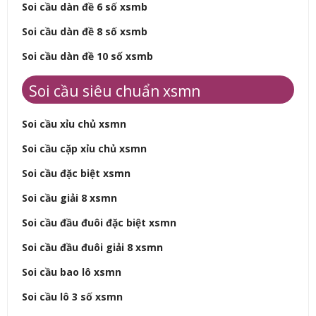
Soi cầu dàn đề 6 số xsmb
Soi cầu dàn đề 8 số xsmb
Soi cầu dàn đề 10 số xsmb
Soi cầu siêu chuẩn xsmn
Soi cầu xỉu chủ xsmn
Soi cầu cặp xỉu chủ xsmn
Soi cầu đặc biệt xsmn
Soi cầu giải 8 xsmn
Soi cầu đầu đuôi đặc biệt xsmn
Soi cầu đầu đuôi giải 8 xsmn
Soi cầu bao lô xsmn
Soi cầu lô 3 số xsmn