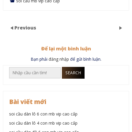
soi cầu mb vip cao cấp
Previous
Để lại một bình luận
Bạn phải
đăng nhập
để gửi bình luận.
SEARCH
Bài viết mới
soi cầu dàn lô 6 con mb vip cao cấp
soi cầu dàn lô 4 con mb vip cao cấp