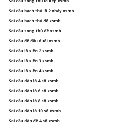
Soi cầu song thủ lô kép xsmb
Soi cầu bạch thủ lô 2 nháy xsmb
Soi cầu bạch thủ đề xsmb
Soi cầu song thủ đề xsmb
Soi cầu đề đầu đuôi xsmb
Soi cầu lô xiên 2 xsmb
Soi cầu lô xiên 3 xsmb
Soi cầu lô xiên 4 xsmb
Soi cầu dàn lô 4 số xsmb
Soi cầu dàn lô 6 số xsmb
Soi cầu dàn lô 8 số xsmb
Soi cầu dàn lô 10 số xsmb
Soi cầu dàn đề 4 số xsmb