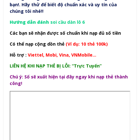
bạn!. Hãy thử để biết độ chuẩn xác và uy tín của
chúng tôi nhé!!
Hướng dẫn đánh
soi cầu dàn lô 6
Các bạn sẽ nhận được số chuẩn khi nạp đủ số tiền
Có thể nạp cộng dồn thẻ
(Ví dụ: 10 thẻ 100k)
Hỗ trợ :
Viettel, Mobi, Vina, VNMobile…
LIÊN HỆ KHI NẠP THẺ BỊ LỖI: “Trực Tuyến”
Chú ý: Số sẽ xuất hiện tại đây ngay khi nạp thẻ thành
công!