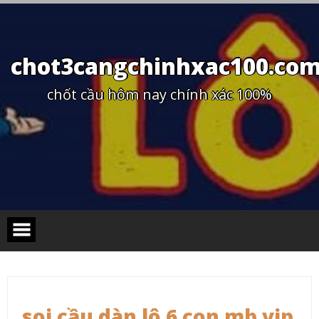
Skip
to
content
chot3cangchinhxac100.co
chốt cầu hôm nay chính xác 100%
soi cầu dàn lô 6 con mb vip