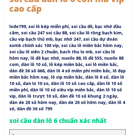
cao cấp
lode799, soi lô kép miễn phí, soi cầu đề, bạc nhớ đầu
câm, soi cầu 247 soi cầu 88, soi cầu lô rồng bạch kim,
cầu vip bạch thủ mb, bạc nhớ 247, soi cầu dự đoán
xsmb chính xác 100 vip, soi cầu lô miền bắc hôm nay,
soi cầu lô xiên 2 chuẩn, bach thu lo mb, soi cầu lô
hôm nay, lô đề bạc nhớ, nuoilo 88, lô đề 555, nuoilo 88
com, dàn lô 10 số, lô kép miền bắc, soi lô miền bắc,
dàn đề 36 số 666, dàn lô 4 số miền phí miền bắc, lô đẹp
miền bắc hôm nay, lô vip miền bắc, dàn lô 8 số, dàn lô
10 số, dan lo 10 so, dàn lô 10 số cao cấp, dàn lô 10 số
miền phí, dàn lô 10 số siêu víp miền bắc, dàn lô 10 số
vip, dàn lô trượt 10 số, dàn đề 10 số khung 2 ngày,
dàn de 20 số hôm nay, dàn de 20 số hôm nay, dàn lô 4
số, dàn đề 36 số 799
soi cầu dàn lô 6 chuẩn xác nhất