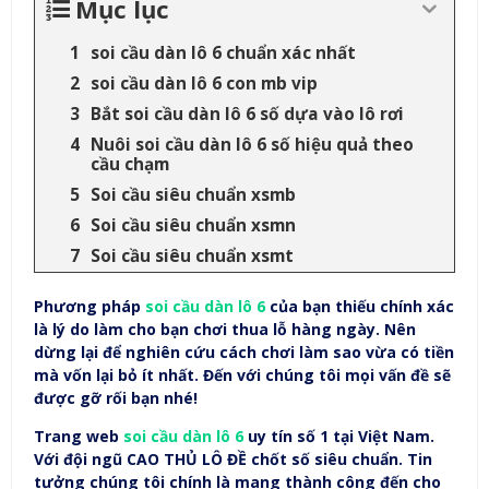
Mục lục
soi cầu dàn lô 6 chuẩn xác nhất
soi cầu dàn lô 6 con mb vip
Bắt soi cầu dàn lô 6 số dựa vào lô rơi
Nuôi soi cầu dàn lô 6 số hiệu quả theo
cầu chạm
Soi cầu siêu chuẩn xsmb
Soi cầu siêu chuẩn xsmn
Soi cầu siêu chuẩn xsmt
Phương pháp
soi cầu dàn lô 6
của bạn thiếu chính xác
là lý do làm cho bạn chơi thua lỗ hàng ngày. Nên
dừng lại để nghiên cứu cách chơi làm sao vừa có tiền
mà vốn lại bỏ ít nhất. Đến với chúng tôi mọi vấn đề sẽ
được gỡ rối bạn nhé!
Trang web
soi cầu dàn lô 6
uy tín số 1 tại Việt Nam.
Với đội ngũ CAO THỦ LÔ ĐỀ chốt số siêu chuẩn. Tin
tưởng chúng tôi chính là mang thành công đến cho