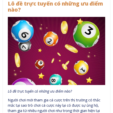
Lô đề trực tuyến có những ưu điểm
nào?
Lô đề trực tuyến có những ưu điểm nào?
Người chơi mới tham gia cá cược trên thị trường có thắc
mắc tại sao trò chơi cá cược này lại có được sự ủng hộ,
tham gia từ nhiều người chơi như trong thời gian hiện tại