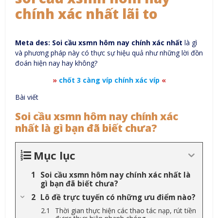
chính xác nhất lãi to
Meta des: Soi cầu xsmn hôm nay chính xác nhất
là gì
và phương pháp này có thực sự hiệu quả như những lời đồn
đoán hiện nay hay không?
»
chốt 3 càng víp chính xác víp
«
Bài viết
Soi cầu xsmn hôm nay chính xác
nhất là gì bạn đã biết chưa?
Mục lục
Soi cầu xsmn hôm nay chính xác nhất là
gì bạn đã biết chưa?
Lô đề trực tuyến có những ưu điểm nào?
Thời gian thực hiện các thao tác nạp, rút tiền