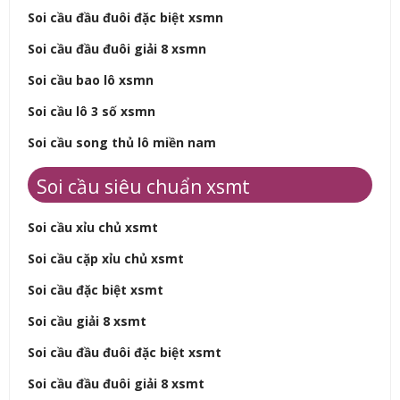
Soi cầu đầu đuôi đặc biệt xsmn
Soi cầu đầu đuôi giải 8 xsmn
Soi cầu bao lô xsmn
Soi cầu lô 3 số xsmn
Soi cầu song thủ lô miền
nam
Soi cầu siêu chuẩn xsmt
Soi cầu xỉu chủ xsmt
Soi cầu cặp xỉu chủ xsmt
Soi cầu đặc biệt xsmt
Soi cầu giải 8 xsmt
Soi cầu đầu đuôi đặc biệt xsmt
Soi cầu đầu đuôi giải 8 xsmt