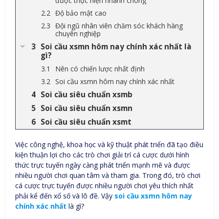
được thực hiện nhanh chóng
Độ bảo mật cao
Đội ngũ nhân viên chăm sóc khách hàng
chuyên nghiệp
Soi cầu xsmn hôm nay chính xác nhất là
gì?
Nên có chiến lược nhất định
Soi cầu xsmn hôm nay chính xác nhất
Soi cầu siêu chuẩn xsmb
Soi cầu siêu chuẩn xsmn
Soi cầu siêu chuẩn xsmt
Việc công nghệ, khoa học và kỹ thuật phát triển đã tạo điều
kiện thuận lợi cho các trò chơi giải trí cá cược dưới hình
thức trực tuyến ngày càng phát triển mạnh mẽ và được
nhiều người chơi quan tâm và tham gia. Trong đó, trò chơi
cá cược trực tuyến được nhiều người chơi yêu thích nhất
phải kể đến xổ số và lô đề. Vậy
soi cầu xsmn hôm nay
chính xác nhất
là gì?