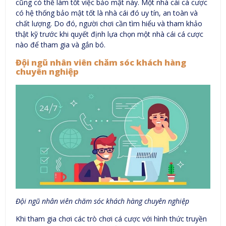
cũng có thể làm tốt việc bảo mật này. Một nhà cái cá cược
có hệ thống bảo mật tốt là nhà cái đó uy tín, an toàn và
chất lượng. Do đó, người chơi cần tìm hiểu và tham khảo
thật kỹ trước khi quyết định lựa chọn một nhà cái cá cược
nào để tham gia và gắn bó.
Đội ngũ nhân viên chăm sóc khách hàng
chuyên nghiệp
Đội ngũ nhân viên chăm sóc khách hàng chuyên nghiệp
Khi tham gia chơi các trò chơi cá cược với hình thức truyền