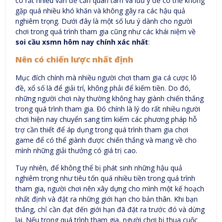
có rất nhiều vấn đề cần quan tâm và lưu ý để có thể không
gặp quá nhiều khó khăn và không gây ra các hậu quả
nghiêm trọng. Dưới đây là một số lưu ý dành cho người
chơi trong quá trình tham gia cũng như các khái niệm về
soi cầu xsmn hôm nay chính xác nhất
:
Nên có chiến lược nhất định
Mục đích chính mà nhiều người chơi tham gia cá cược lô
đề, xổ số là để giải trí, không phải để kiếm tiền. Do đó,
những người chơi này thường không hay giành chiến thắng
trong quá trình tham gia. Đó chính là lý do rất nhiều người
chơi hiện nay chuyển sang tìm kiếm các phương pháp hỗ
trợ cần thiết để áp dụng trong quá trình tham gia chơi
game để có thể giành được chiến thắng và mang về cho
mình những giải thưởng có giá trị cao.
Tuy nhiên, để không thể bị phát sinh những hậu quả
nghiêm trọng như tiêu tốn quá nhiều tiền trong quá trình
tham gia, người chơi nên xây dựng cho mình một kế hoạch
nhất định và đặt ra những giới hạn cho bản thân. Khi bạn
thắng, chỉ cần đạt đến giới hạn đã đặt ra trước đó và dừng
lại. Nếu trong quá trình tham gia, người chơi bị thua cuộc