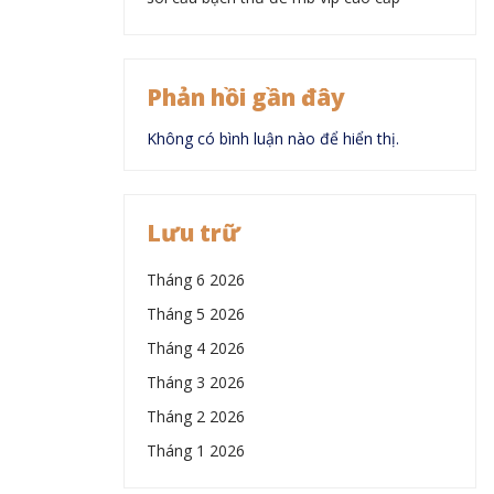
Phản hồi gần đây
Không có bình luận nào để hiển thị.
Lưu trữ
Tháng 6 2026
Tháng 5 2026
Tháng 4 2026
Tháng 3 2026
Tháng 2 2026
Tháng 1 2026