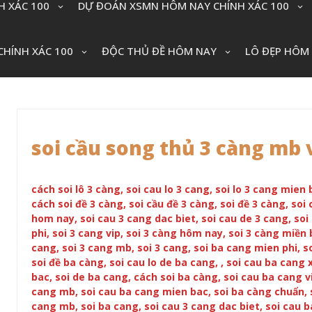
 XÁC 100
DỰ ĐOÁN XSMN HÔM NAY CHÍNH XÁC 100
CHÍNH XÁC 100
ĐỘC THỦ ĐỀ HÔM NAY
LÔ ĐẸP HÔM
soi cầu song thủ 3 càng mb 
cách soi lô 3 càng, soi cau lo 3 cang, soi lo 3 cang mien
cách soi đề 3 càng, soi cầu đề 3 càng, soi đề 3 càng, soi
hom nay, soi cau 3 cang dac biet, soi cau de 3 cang, soi
phi, soi 3 cang vip, soi 3 càng hôm nay, soi 3 càng miền
cang, soi 3 cang mb, soi 3 cang, soi ba cang mien phi, 
soi đề ba càng, soi cau lo de ba cang, , soi cau ba cang
bac, soi de ba cang, cách soi ba càng, soi cau ba cang v
cang mb, soi cau ba cang mien bac, soi ba càng chuẩn, s
cang mb, soi ba cang, soi cau 3 cang dac biet, soi cau 