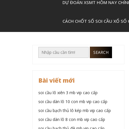
DỰ ĐOÁN XSMT HÔM NAY CHÍNH
CÁCH CHỐT SỐ SOI CẦU XỔ SỐ 
SEARCH
Bài viết mới
soi cầu lô xiên 3 mb vip cao cấp
soi cầu dàn lô 10 con mb vip cao cấp
soi cầu bạch thủ lô kép mb vip cao cấp
soi cầu dàn lô 8 con mb vip cao cấp
soi cầu bạch thủ đề mb vip cao cấp