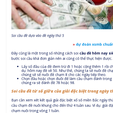
Soi cầu đề dựa vào đề ngày thứ 5
»
dự đoán xsmb chuẩn
Đây cũng là một trong số những cách soi
cầu đề hôm nay si
bước soi cầu khá đơn giản nên ai cũng có thể thực hiện được.
Lấy số đầu của đề đem trừ đi 1 hoặc cộng thêm 1 rồi c
dụ: hôm nay đề về 50. Như thế, chúng ta sẽ nuôi đề ch
chúng sẽ sẽ nuôi đề chạm 8 cho các ngày tiếp theo.
Chọn đầu hoặc chọn đuôi để làm cầu chạm đánh trong 7 
chúng ra sẽ đánh đề 78 hoặc 98.
Soi cầu đề từ số giữa của giải đặc biệt trong ngày t
Bạn cần xem xét kết quả giải đặc biệt xổ số miền Bắc ngày th
cầu chạm đề nuôi khung cho đến thứ 4 tuần sau. Ví dụ: giải đặc 
chạm nuôi trong vòng 1 tuần.