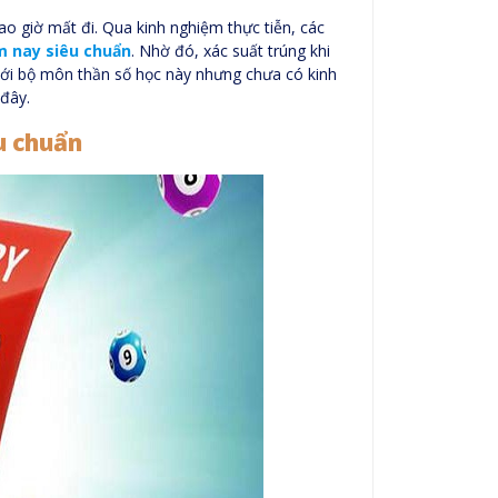
o giờ mất đi. Qua kinh nghiệm thực tiễn, các
m nay siêu chuẩn
. Nhờ đó, xác suất trúng khi
 với bộ môn thần số học này nhưng chưa có kinh
 đây.
u chuẩn