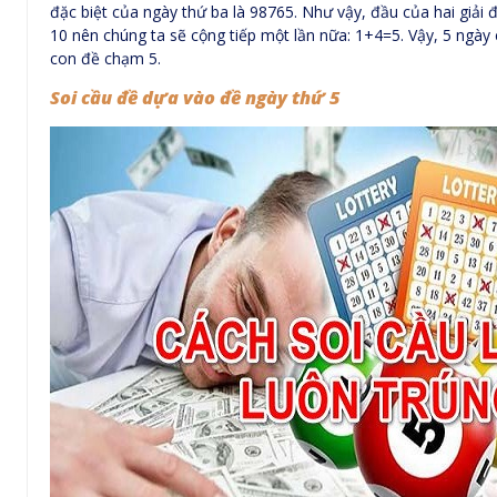
đặc biệt của ngày thứ ba là 98765. Như vậy, đầu của hai giải đ
10 nên chúng ta sẽ cộng tiếp một lần nữa: 1+4=5. Vậy, 5 ngày
con đề chạm 5.
Soi cầu đề dựa vào đề ngày thứ 5