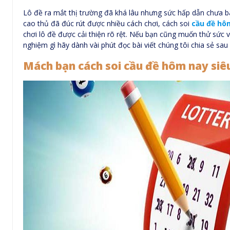
Lô đề ra mắt thị trường đã khá lâu nhưng sức hấp dẫn chưa ba
cao thủ đã đúc rút được nhiều cách chơi, cách soi
cầu đề hô
chơi lô đề được cải thiện rõ rệt. Nếu bạn cũng muốn thử sức
nghiệm gì hãy dành vài phút đọc bài viết chúng tôi chia sẻ sau
Mách bạn cách soi cầu đề hôm nay siê