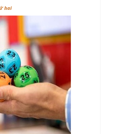
ứ hai