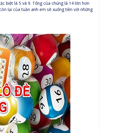
ặc biệt là 5 và 9. Tổng của chúng là 14 lớn hơn
 còn lại của tuần anh em sẽ xuống tiền với những