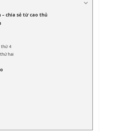
 – chia sẻ từ cao thủ
n
 thứ 4
 thứ hai
ao