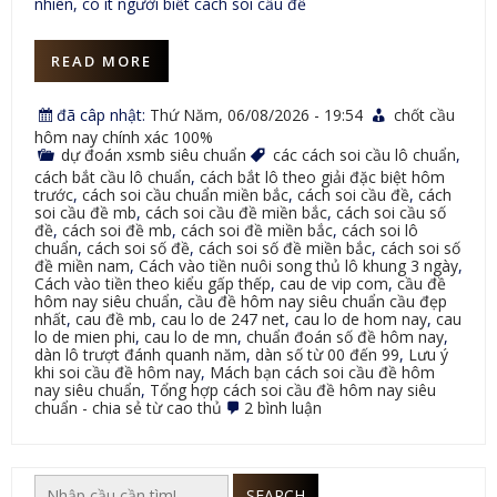
nhiên, có ít người biết cách soi cầu đề
READ MORE
đã câp nhật:
Thứ Năm, 06/08/2026 - 19:54
chốt cầu
hôm nay chính xác 100%
dự đoán xsmb siêu chuẩn
các cách soi cầu lô chuẩn
,
cách bắt cầu lô chuẩn
,
cách bắt lô theo giải đặc biệt hôm
trước
,
cách soi cầu chuẩn miền bắc
,
cách soi cầu đề
,
cách
soi cầu đề mb
,
cách soi cầu đề miền bắc
,
cách soi cầu số
đề
,
cách soi đề mb
,
cách soi đề miền bắc
,
cách soi lô
chuẩn
,
cách soi số đề
,
cách soi số đề miền bắc
,
cách soi số
đề miền nam
,
Cách vào tiền nuôi song thủ lô khung 3 ngày
,
Cách vào tiền theo kiểu gấp thếp
,
cau de vip com
,
cầu đề
hôm nay siêu chuẩn
,
cầu đề hôm nay siêu chuẩn cầu đẹp
nhất
,
cau đề mb
,
cau lo de 247 net
,
cau lo de hom nay
,
cau
lo de mien phi
,
cau lo de mn
,
chuẩn đoán số đề hôm nay
,
dàn lô trượt đánh quanh năm
,
dàn số từ 00 đến 99
,
Lưu ý
khi soi cầu đề hôm nay
,
Mách bạn cách soi cầu đề hôm
nay siêu chuẩn
,
Tổng hợp cách soi cầu đề hôm nay siêu
ở
chuẩn - chia sẻ từ cao thủ
2 bình luận
cầu
đề
hôm
nay
SEARCH
siêu