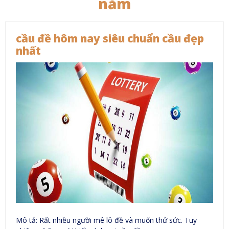
năm
cầu đề hôm nay siêu chuẩn cầu đẹp
nhất
Mô tả: Rất nhiều người mê lô đề và muốn thử sức. Tuy