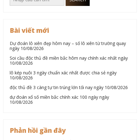
chuẩn
cầu
đẹp
nhất
Bài viết mới
Dự đoán lô xiên đẹp hôm nay – số lô xiên từ trường quay
ngày 10/08/2026
Soi cầu độc thủ đề miền bắc hôm nay chính xác nhất ngày
10/08/2026
lô kép nuôi 3 ngày chuẩn xác nhất được chia sẻ ngày
10/08/2026
độc thủ đề 3 càng tự tin trúng lớn tối nay ngày 10/08/2026
dự đoán xổ số miền bắc chính xác 100 ngày ngày
10/08/2026
Phản hồi gần đây