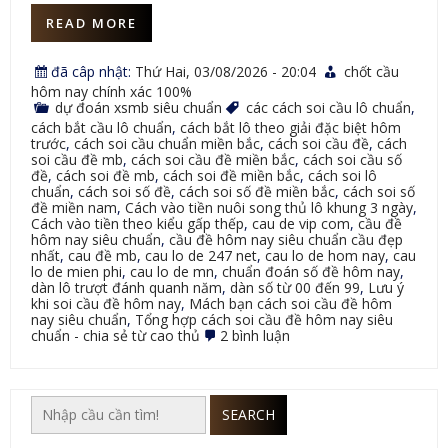
READ MORE
đã câp nhật:
Thứ Hai, 03/08/2026 - 20:04
chốt cầu
hôm nay chính xác 100%
dự đoán xsmb siêu chuẩn
các cách soi cầu lô chuẩn
,
cách bắt cầu lô chuẩn
,
cách bắt lô theo giải đặc biệt hôm
trước
,
cách soi cầu chuẩn miền bắc
,
cách soi cầu đề
,
cách
soi cầu đề mb
,
cách soi cầu đề miền bắc
,
cách soi cầu số
đề
,
cách soi đề mb
,
cách soi đề miền bắc
,
cách soi lô
chuẩn
,
cách soi số đề
,
cách soi số đề miền bắc
,
cách soi số
đề miền nam
,
Cách vào tiền nuôi song thủ lô khung 3 ngày
,
Cách vào tiền theo kiểu gấp thếp
,
cau de vip com
,
cầu đề
hôm nay siêu chuẩn
,
cầu đề hôm nay siêu chuẩn cầu đẹp
nhất
,
cau đề mb
,
cau lo de 247 net
,
cau lo de hom nay
,
cau
lo de mien phi
,
cau lo de mn
,
chuẩn đoán số đề hôm nay
,
dàn lô trượt đánh quanh năm
,
dàn số từ 00 đến 99
,
Lưu ý
khi soi cầu đề hôm nay
,
Mách bạn cách soi cầu đề hôm
nay siêu chuẩn
,
Tổng hợp cách soi cầu đề hôm nay siêu
ở
chuẩn - chia sẻ từ cao thủ
2 bình luận
cầu
đề
hôm
nay
SEARCH
siêu
chuẩn
cầu