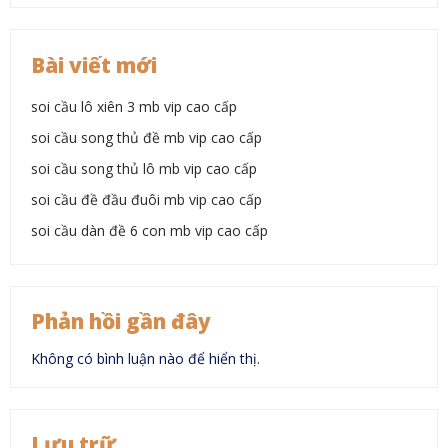
đẹp
nhất
Bài viết mới
soi cầu lô xiên 3 mb vip cao cấp
soi cầu song thủ đề mb vip cao cấp
soi cầu song thủ lô mb vip cao cấp
soi cầu đề đầu đuôi mb vip cao cấp
soi cầu dàn đề 6 con mb vip cao cấp
Phản hồi gần đây
Không có bình luận nào để hiển thị.
Lưu trữ