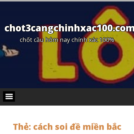
Skip
to
content
chot3cangchinhxac100.co
chốt cầu hôm nay chính xác 100%
Thẻ:
cách soi đề miền bắc