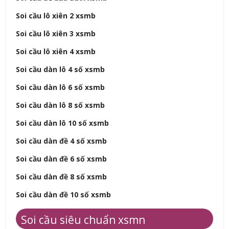
Soi cầu lô xiên 2 xsmb
Soi cầu lô xiên 3 xsmb
Soi cầu lô xiên 4 xsmb
Soi cầu dàn lô 4 số xsmb
Soi cầu dàn lô 6 số xsmb
Soi cầu dàn lô 8 số xsmb
Soi cầu dàn lô 10 số xsmb
Soi cầu dàn đề 4 số xsmb
Soi cầu dàn đề 6 số xsmb
Soi cầu dàn đề 8 số xsmb
Soi cầu dàn đề 10 số xsmb
Soi cầu siêu chuẩn xsmn