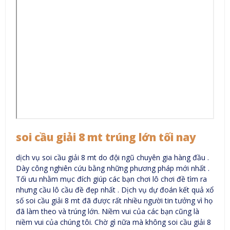
soi cầu giải 8 mt trúng lớn tối nay
dịch vụ soi cầu
giải 8 mt do đội ngũ chuyên gia hàng đầu .
Dày công nghiên cứu bằng những phương pháp mới nhất .
Tối ưu nhằm mục đích giúp các bạn chơi lô chơi đề tìm ra
nhưng cầu lô cầu đề đẹp nhất . Dịch vụ dự đoán kết quả xổ
số soi cầu
giải 8 mt đã được rất nhiều người tin tưởng vì họ
đã làm theo và trúng lớn. Niềm vui của các bạn cũng là
niềm vui của chúng tôi. Chờ gì nữa mà không soi cầu
giải 8