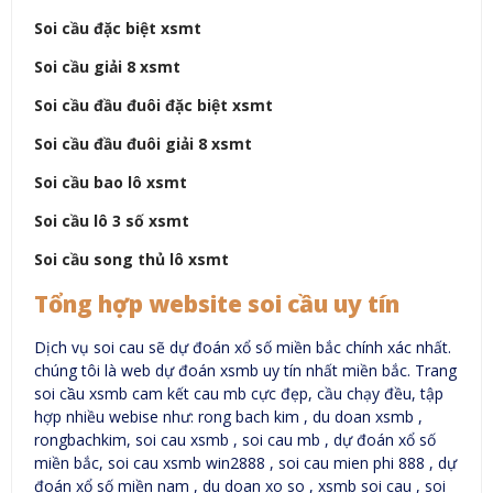
Soi cầu đặc biệt xsmt
Soi cầu giải 8 xsmt
Soi cầu đầu đuôi đặc biệt xsmt
Soi cầu đầu đuôi giải 8 xsmt
Soi cầu bao lô xsmt
Soi cầu lô 3 số xsmt
Soi cầu song thủ lô xsmt
Tổng hợp website soi cầu uy tín
Dịch vụ soi cau sẽ dự đoán xổ số miền bắc chính xác nhất.
chúng tôi là web dự đoán xsmb uy tín nhất miền bắc. Trang
soi cầu xsmb cam kết cau mb cực đẹp, cầu chạy đều, tập
hợp nhiều webise như: rong bach kim , du doan xsmb ,
rongbachkim, soi cau xsmb , soi cau mb , dự đoán xổ số
miền bắc, soi cau xsmb win2888 , soi cau mien phi 888 , dự
đoán xổ số miền nam , du doan xo so , xsmb soi cau , soi