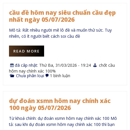
cầu đề hôm nay siêu chuẩn cầu đẹp
nhất ngày 05/07/2026
Mô tả: Rất nhiều người mê lô đề và muốn thử sức. Tuy
nhiên, có ít người biết cách soi cầu đề
READ MORE
đã câp nhật:
Thứ Ba, 31/03/2026 - 19:24
chốt cầu
hôm nay chính xác 100%
ở
Chưa phân loại
1 bình luận
cầu
đề
hôm
nay
siêu
dự đoán xsmn hôm nay chính xác
chuẩn
100 ngày 05/07/2026
cầu
đẹp
nhất
Từ khoá chính: dự đoán xsmn hôm nay chính xác 100 Mô
ngày
tả: sau khi dự đoán xsmn hôm nay chính xác 100 thì bạn
05/07/2026