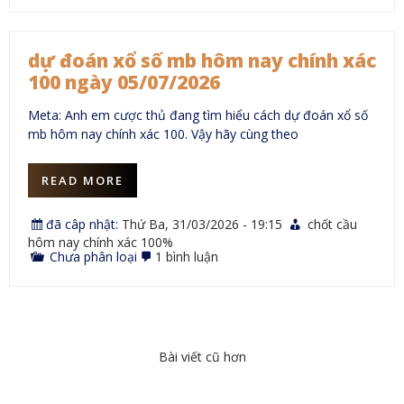
cầu
xsmb
bạch
thủ
dự đoán xổ số mb hôm nay chính xác
lô
100 ngày 05/07/2026
chốt
số
víp
Meta: Anh em cược thủ đang tìm hiểu cách dự đoán xổ số
ngày
mb hôm nay chính xác 100. Vậy hãy cùng theo
05/07/2026
READ MORE
đã câp nhật:
Thứ Ba, 31/03/2026 - 19:15
chốt cầu
hôm nay chính xác 100%
ở
Chưa phân loại
1 bình luận
dự
đoán
xổ
số
mb
hôm
Điều
Bài viết cũ hơn
nay
chính
hướng
xác
bài
100