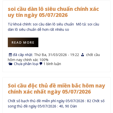
hôm
nay
soi cầu dàn lô siêu chuẩn chính xác
ngày
uy tín ngày 05/07/2026
05/07/2026
Từ khoá chính: soi cầu dàn lô siêu chuẩn Mô tả: soi cầu
dàn lô siêu chuẩn dễ hơn rất nhiều so
READ MORE
đã câp nhật:
Thứ Ba, 31/03/2026 - 19:22
chốt cầu
hôm nay chính xác 100%
ở
Chưa phân loại
1 bình luận
soi
cầu
dàn
lô
siêu
Soi cầu độc thủ đề miền bắc hôm nay
chuẩn
chính xác nhất ngày 05/07/2026
chính
xác
uy
Chốt số bạch thủ đề miễn phí ngày 05/07/2026 : 82 Chốt số
tín
song thủ đề ngày 05/07/2026 : 40, 90 Dàn
ngày
05/07/2026