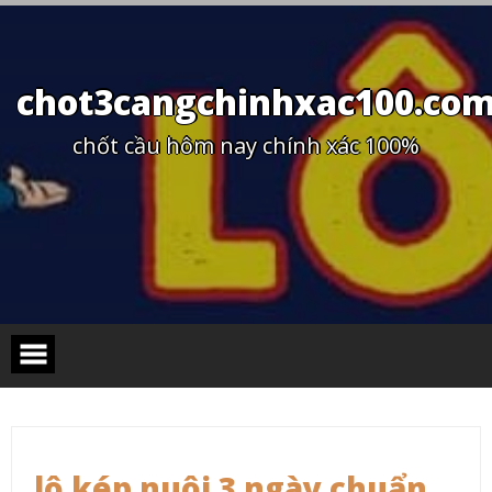
Skip
to
content
chot3cangchinhxac100.co
chốt cầu hôm nay chính xác 100%
lô kép nuôi 3 ngày chuẩn