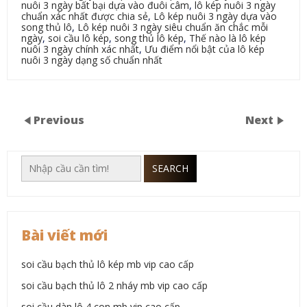
nuôi 3 ngày bất bại dựa vào đuôi câm
,
lô kép nuôi 3 ngày
chuẩn xác nhất được chia sẻ
,
Lô kép nuôi 3 ngày dựa vào
song thủ lô
,
Lô kép nuôi 3 ngày siêu chuẩn ăn chắc mỗi
ngày
,
soi cầu lô kép
,
song thủ lô kép
,
Thế nào là lô kép
nuôi 3 ngày chính xác nhất
,
Ưu điểm nổi bật của lô kép
nuôi 3 ngày dạng số chuẩn nhất
Previous
Next
SEARCH
Bài viết mới
soi cầu bạch thủ lô kép mb vip cao cấp
soi cầu bạch thủ lô 2 nháy mb vip cao cấp
soi cầu dàn lô 4 con mb vip cao cấp