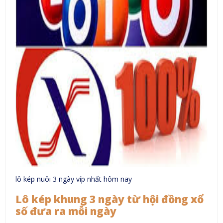
lô kép nuôi 3 ngày víp nhất hôm nay
Lô kép khung 3 ngày từ hội đồng xổ
số đưa ra mỗi ngày