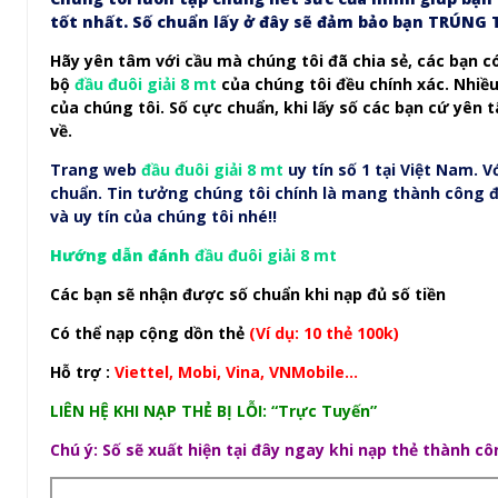
tốt nhất. Số chuẩn lấy ở đây sẽ đảm bảo bạn TRÚNG
Hãy yên tâm với cầu mà chúng tôi đã chia sẻ, các bạn có 
bộ
đầu đuôi giải 8 mt
của chúng tôi đều chính xác. Nhiề
của chúng tôi. Số cực chuẩn, khi lấy số các bạn cứ yên 
về.
Trang web
đầu đuôi giải 8 mt
uy tín số 1 tại Việt Nam. 
chuẩn. Tin tưởng chúng tôi chính là mang thành công đ
và uy tín của chúng tôi nhé!!
Hướng dẫn đánh
đầu đuôi giải 8 mt
Các bạn sẽ nhận được số chuẩn khi nạp đủ số tiền
Có thể nạp cộng dồn thẻ
(Ví dụ: 10 thẻ 100k)
Hỗ trợ :
Viettel, Mobi, Vina, VNMobile…
LIÊN HỆ KHI NẠP THẺ BỊ LỖI: “Trực Tuyến”
Chú ý: Số sẽ xuất hiện tại đây ngay khi nạp thẻ thành cô