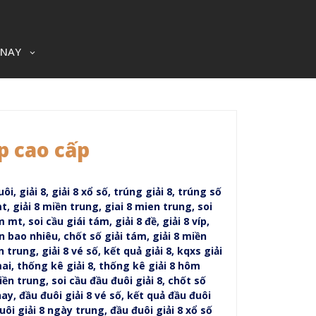
 NAY
ip cao cấp
ôi, giải 8, giải 8 xổ số, trúng giải 8, trúng số
8 mt, giải 8 miền trung, giai 8 mien trung, soi
 mt, soi cầu giái tám, giải 8 đề, giải 8 víp,
ăn bao nhiêu, chốt số giải tám, giải 8 miền
 trung, giải 8 vé số, kết quả giải 8, kqxs giải
mai, thống kê giải 8, thống kê giải 8 hôm
iền trung, soi cầu đầu đuôi giải 8, chốt số
nay, đầu đuôi giải 8 vé số, kết quả đầu đuôi
ôi giải 8 ngày trung, đầu đuôi giải 8 xổ số