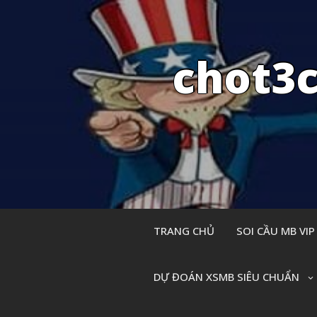
Skip
to
content
chot3
TRANG CHỦ
SOI CẦU MB VIP
DỰ ĐOÁN XSMB SIÊU CHUẨN