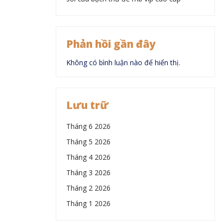
Phản hồi gần đây
Không có bình luận nào để hiển thị.
Lưu trữ
Tháng 6 2026
Tháng 5 2026
Tháng 4 2026
Tháng 3 2026
Tháng 2 2026
Tháng 1 2026