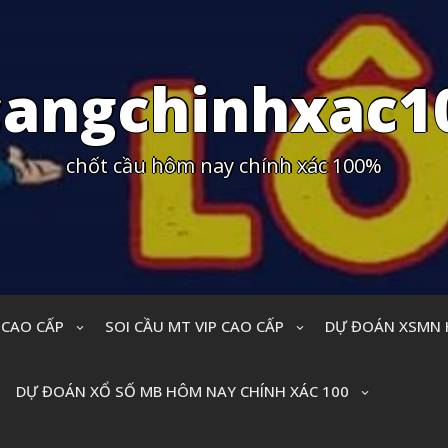
cangchinhxac1
chốt cầu hôm nay chính xác 100%
 CAO CẤP
SOI CẦU MT VIP CAO CẤP
DỰ ĐOÁN XSMN 
DỰ ĐOÁN XỔ SỐ MB HÔM NAY CHÍNH XÁC 100