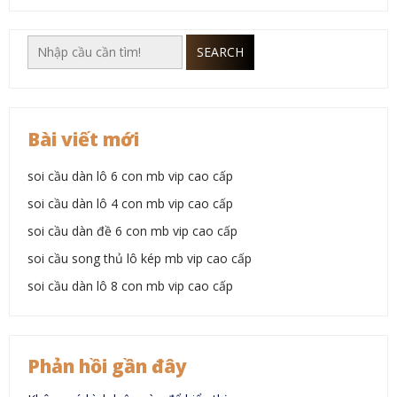
cầu
song
thủ
đề
SEARCH
mb
vip
cao
cấp
Bài viết mới
soi cầu dàn lô 6 con mb vip cao cấp
soi cầu dàn lô 4 con mb vip cao cấp
soi cầu dàn đề 6 con mb vip cao cấp
soi cầu song thủ lô kép mb vip cao cấp
soi cầu dàn lô 8 con mb vip cao cấp
Phản hồi gần đây