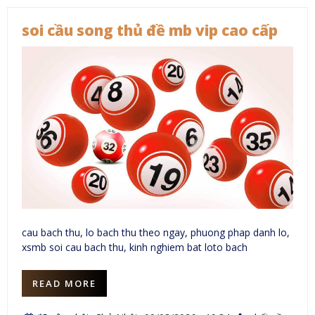
soi cầu song thủ đề mb vip cao cấp
cau bach thu, lo bach thu theo ngay, phuong phap danh lo,
xsmb soi cau bach thu, kinh nghiem bat loto bach
READ MORE