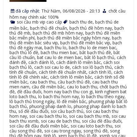
đã câp nhật:
Thứ Năm, 06/08/2026 - 20:13
chốt cầu
hôm nay chính xác 100%
soi cầu mb vip cao cấp
bach thu de
,
bạch thủ de
miền bắc
,
bạch thủ đề chuẩn
,
bạch thủ đề hôm nay
,
bạch
thủ đề mb
,
bạch thủ đề mb hôm nay
,
bạch thủ đề miền
bắc miễn phí
,
bạch thủ đề miền bắc ngày hôm nay
,
bạch
thủ đề miền bắc siêu vip
,
bạch thủ đề miền bắc vip
,
bạch
thủ đề ngày mai
,
bach thu lo
,
bach thu lo de mien bac
,
bạch thủ lô đề
,
bach thu mien bac
,
bắt bạch thủ đề
,
bắt
cầu lô chuẩn
,
bat cau lo de mien bac
,
bắt lô bạch thủ
,
cách
đánh đề
,
cách đánh lô
,
cách đánh lô miền bắc
,
cách soi
bạch thủ lô
,
cach soi cau lo de
,
cách soi lô bạch thủ
,
cách
tính đề chuẩn
,
cách tính đề chuẩn nhất
,
cách tính lô
,
cách
tính lô đề chính xác
,
cách tính lô miền bắc
,
cách tính số đề
miền bắc
,
cau bach thu
,
cầu bạch thủ đề
,
cau bach thu
mien nam
,
cầu đề miền bắc
,
cau lo bach thu
,
chốt bạch thủ
đề
,
đề đầu đuôi
,
hom nay bach thu con gi
,
kinh nghiem bat
loto bach thu
,
lo bach thu hom nay
,
lo bach thu theo ngay
,
lô bạch thủ trong ngày
,
lô đề miền bắc
,
phương pháp bắt lô
bạch thủ
,
phuong phap danh lo
,
phuong phap danh lo bach
thu
,
số đề đầu đuôi
,
soi cầu bạch thủ
,
soi cau bach thu
hom nay
,
soi cau bach thu lo
,
soi cau bach thu mb
,
soi cau
bach thu xsmb
,
soi cau de bach thu
,
soi cầu đề đầu đuôi
,
soi cầu đề đầu đuôi miền bắc
,
soi cau loto bach thu
,
soi
cầu song thủ đề
,
soi cau trong ngay
,
song thủ đề
,
song
thủ đề hôm nay
,
tính lô
,
xem bạch thủ lô đề
,
xsmb soi cau