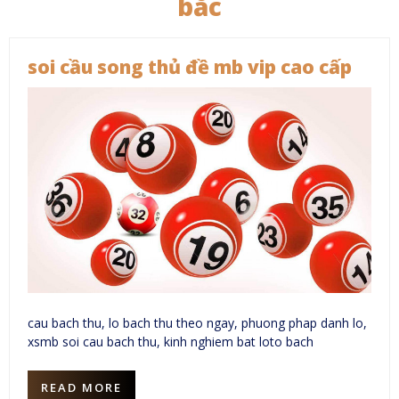
bắc
soi cầu song thủ đề mb vip cao cấp
cau bach thu, lo bach thu theo ngay, phuong phap danh lo,
xsmb soi cau bach thu, kinh nghiem bat loto bach
READ MORE