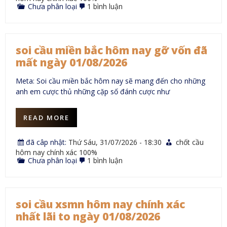
ở
Chưa phân loại
1 bình luận
soi
cầu
xsmb
miễn
phí
soi cầu miền bắc hôm nay gỡ vốn đã
ngày
mất ngày 01/08/2026
hôm
nay
ăn
Meta: Soi cầu miền bắc hôm nay sẽ mang đến cho những
to
anh em cược thủ những cặp số đánh cược như
ngày
01/08/2026
READ MORE
đã câp nhật:
Thứ Sáu, 31/07/2026 - 18:30
chốt cầu
hôm nay chính xác 100%
ở
Chưa phân loại
1 bình luận
soi
cầu
miền
bắc
hôm
soi cầu xsmn hôm nay chính xác
nay
nhất lãi to ngày 01/08/2026
gỡ
vốn