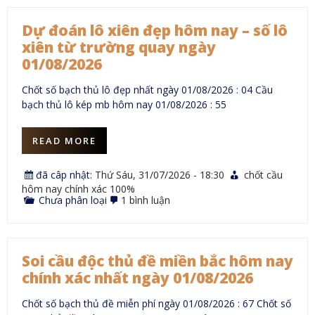
Dự đoán lô xiên đẹp hôm nay – số lô
xiên từ trường quay ngày
01/08/2026
Chốt số bạch thủ lô đẹp nhất ngày 01/08/2026 : 04 Cầu
bạch thủ lô kép mb hôm nay 01/08/2026 : 55
READ MORE
đã câp nhật:
Thứ Sáu, 31/07/2026 - 18:30
chốt cầu
hôm nay chính xác 100%
ở
Chưa phân loại
1 bình luận
Dự
đoán
lô
xiên
đẹp
Soi cầu độc thủ đề miền bắc hôm nay
hôm
chính xác nhất ngày 01/08/2026
nay
–
số
Chốt số bạch thủ đề miễn phí ngày 01/08/2026 : 67 Chốt số
lô