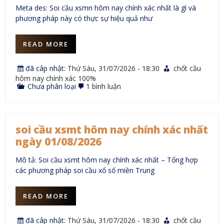
đã
Meta des: Soi cầu xsmn hôm nay chính xác nhất là gì và
mất
phương pháp này có thực sự hiệu quả như
ngày
01/08/2026
READ MORE
đã câp nhật:
Thứ Sáu, 31/07/2026 - 18:30
chốt cầu
hôm nay chính xác 100%
ở
Chưa phân loại
1 bình luận
soi
cầu
xsmn
hôm
nay
soi cầu xsmt hôm nay chính xác nhất
chính
ngày 01/08/2026
xác
nhất
lãi
Mô tả: Soi cầu xsmt hôm nay chính xác nhất – Tổng hợp
to
các phương pháp soi cầu xổ số miền Trung
ngày
01/08/2026
READ MORE
đã câp nhật:
Thứ Sáu, 31/07/2026 - 18:30
chốt cầu