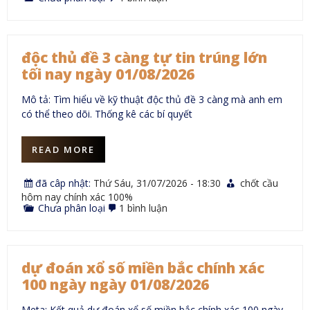
lô
kép
nuôi
3
ngày
độc thủ đề 3 càng tự tin trúng lớn
chuẩn
tối nay ngày 01/08/2026
xác
nhất
được
Mô tả: Tìm hiểu về kỹ thuật độc thủ đề 3 càng mà anh em
chia
có thể theo dõi. Thống kê các bí quyết
sẻ
ngày
01/08/2026
READ MORE
đã câp nhật:
Thứ Sáu, 31/07/2026 - 18:30
chốt cầu
hôm nay chính xác 100%
ở
Chưa phân loại
1 bình luận
độc
thủ
đề
3
càng
dự đoán xổ số miền bắc chính xác
tự
100 ngày ngày 01/08/2026
tin
trúng
lớn
Meta: Kết quả dự đoán xổ số miền bắc chính xác 100 ngày