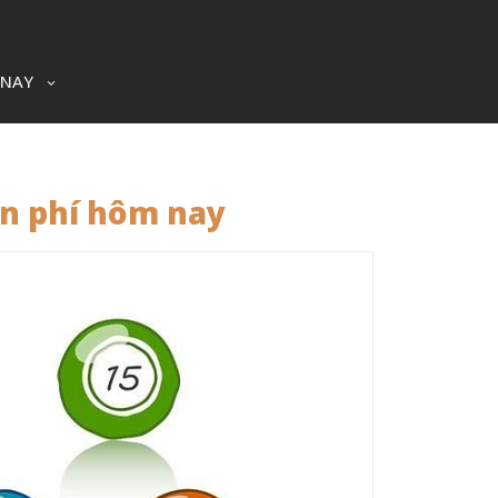
 NAY
ễn phí hôm nay