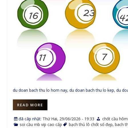
du doan bach thu lo hom nay, du doan bach thu lo kep, du do
READ MORE
đã câp nhật:
Thứ Hai, 29/06/2026 - 19:33
chốt cầu hôm
soi cầu mb vip cao cấp
bạch thủ lô chốt số đẹp
,
bach th