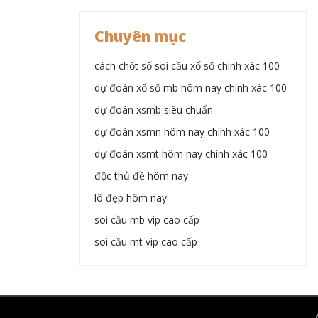
Chuyên mục
cách chốt số soi cầu xổ số chính xác 100
dự đoán xổ số mb hôm nay chính xác 100
dự đoán xsmb siêu chuẩn
dự đoán xsmn hôm nay chính xác 100
dự đoán xsmt hôm nay chính xác 100
độc thủ đề hôm nay
lô đẹp hôm nay
soi cầu mb vip cao cấp
soi cầu mt vip cao cấp