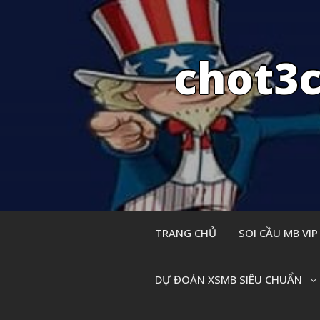
Skip
to
content
chot3
TRANG CHỦ
SOI CẦU MB VIP
DỰ ĐOÁN XSMB SIÊU CHUẨN