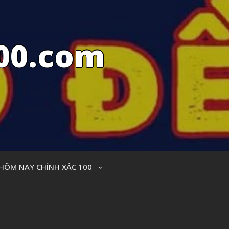
00.com
HÔM NAY CHÍNH XÁC 100