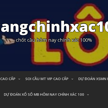
cangchinhxac1
chốt cầu hôm nay chính xác 100%
 CAO CẤP
SOI CẦU MT VIP CAO CẤP
DỰ ĐOÁN XSMN 
DỰ ĐOÁN XỔ SỐ MB HÔM NAY CHÍNH XÁC 100