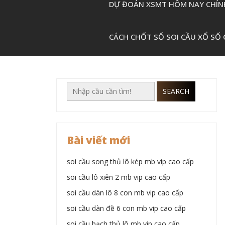
DỰ ĐOÁN XSMT HÔM NAY CHÍNH
CÁCH CHỐT SỐ SOI CẦU XỔ SỐ 
SEARCH
Bài viết mới
soi cầu song thủ lô kép mb vip cao cấp
soi cầu lô xiên 2 mb vip cao cấp
soi cầu dàn lô 8 con mb vip cao cấp
soi cầu dàn đề 6 con mb vip cao cấp
soi cầu bạch thủ lô mb vip cao cấp