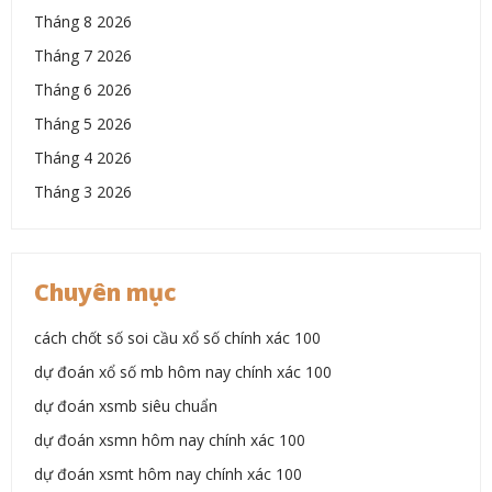
Tháng 8 2026
Tháng 7 2026
Tháng 6 2026
Tháng 5 2026
Tháng 4 2026
Tháng 3 2026
Chuyên mục
cách chốt số soi cầu xổ số chính xác 100
dự đoán xổ số mb hôm nay chính xác 100
dự đoán xsmb siêu chuẩn
dự đoán xsmn hôm nay chính xác 100
dự đoán xsmt hôm nay chính xác 100