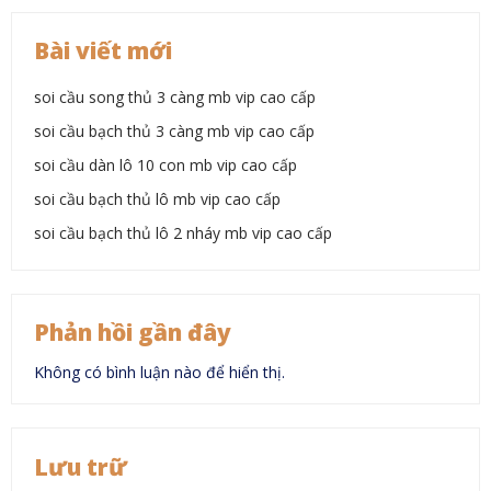
ăn
to
Bài viết mới
soi cầu song thủ 3 càng mb vip cao cấp
soi cầu bạch thủ 3 càng mb vip cao cấp
soi cầu dàn lô 10 con mb vip cao cấp
soi cầu bạch thủ lô mb vip cao cấp
soi cầu bạch thủ lô 2 nháy mb vip cao cấp
Phản hồi gần đây
Không có bình luận nào để hiển thị.
Lưu trữ