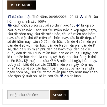
READ MORE
đã câp nhật:
Thứ Năm, 06/08/2026 - 20:13
chốt cầu
hôm nay chính xác 100%
cách chốt số soi cầu xổ số chính xác 100
bí kíp soi
cầu lô miền bắc
,
Cách soi cầu miền Bắc lô kép ngắn ngày
,
cầu đề hôm nay
,
cầu đề miền bắc
,
cầu đề miền bắc hôm
nay
,
cầu độc thủ đề miền bắc hôm nay
,
cầu lô đề đẹp
,
cầu
số đề hôm nay
,
cầu số đề miền bắc
,
dàn de 4 số miễn phí
,
dàn de 4 số vip miền bắc
,
dàn de 6 số miễn phí
,
dàn de 8
số
,
dàn de 8 số miền phí
,
dàn de bạch thủ
,
dàn de đầu
đuôi
,
dàn de đầu đuôi miền bắc
,
dàn de khung 2 ngày
,
dàn
lô to miền bắc đánh là có lãi
,
Kỹ thuật soi cầu lô bạch thủ
miền Bắc
,
Kỹ thuật soi cầu XSMB miễn phí ngày hôm nay
,
Lưu ý cần biết để soi cầu XSMB miễn phí ngày hôm nay
,
Phân tích tỷ lệ soi cầu hạch toán
,
soi cầu xsmb miễn phí
ngày hôm nay
,
soi cầu xsmb miễn phí ngày hôm nay ăn to
,
ở
Xác định tỷ suất sai số khi soi cầu
2 bình luận
soi
cầu
xsmb
miễn
SEARCH
phí
ngày
hôm
nay