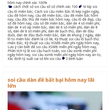
hôm nay chính xác 100%
cách chốt số soi cầu xổ số chính xác 100
bí kíp soi
cầu lô miền bắc
,
Cách soi cầu miền Bắc lô kép ngắn ngày
,
cầu đề hôm nay
,
cầu đề miền bắc
,
cầu đề miền bắc hôm
nay
,
cầu độc thủ đề miền bắc hôm nay
,
cầu lô đề đẹp
,
cầu
số đề hôm nay
,
cầu số đề miền bắc
,
dàn de 4 số miễn phí
,
dàn de 4 số vip miền bắc
,
dàn de 6 số miễn phí
,
dàn de 8
số
,
dàn de 8 số miền phí
,
dàn de bạch thủ
,
dàn de đầu
đuôi
,
dàn de đầu đuôi miền bắc
,
dàn de khung 2 ngày
,
dàn
lô to miền bắc đánh là có lãi
,
Kỹ thuật soi cầu lô bạch thủ
miền Bắc
,
Kỹ thuật soi cầu XSMB miễn phí ngày hôm nay
,
Lưu ý cần biết để soi cầu XSMB miễn phí ngày hôm nay
,
Phân tích tỷ lệ soi cầu hạch toán
,
soi cầu xsmb miễn phí
ngày hôm nay
,
soi cầu xsmb miễn phí ngày hôm nay ăn to
,
ở
Xác định tỷ suất sai số khi soi cầu
2 bình luận
soi
cầu
xsmb
miễn
phí
soi cầu dàn đề bất bại hôm nay lãi
ngày
lớn
hôm
nay
ăn
to