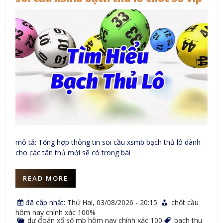
con
mb
vip
cao
cấp
mô tả: Tổng hợp thông tin soi cầu xsmb bạch thủ lô dành
cho các tân thủ mới sẽ có trong bài
READ MORE
đã câp nhật:
Thứ Hai, 03/08/2026 - 20:15
chốt cầu
hôm nay chính xác 100%
dự đoán xổ số mb hôm nay chính xác 100
bach thu