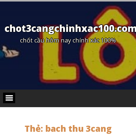
Skip
to
content
chot3cangchinhxac100.co
chốt cầu hôm nay chính xác 100%
Thẻ:
bach thu 3cang