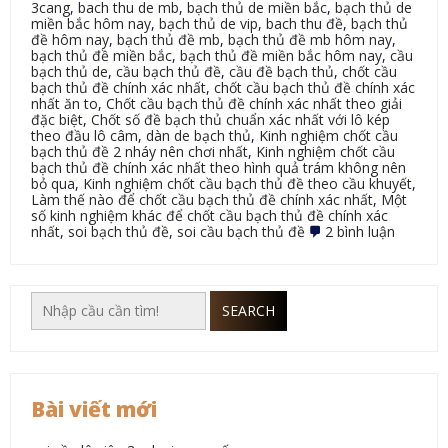
3cang
,
bach thu de mb
,
bạch thủ de miền bắc
,
bạch thủ de
miền bắc hôm nay
,
bạch thủ de vip
,
bach thu đề
,
bạch thủ
đề hôm nay
,
bạch thủ đề mb
,
bạch thủ đề mb hôm nay
,
bạch thủ đề miền bắc
,
bạch thủ đề miền bắc hôm nay
,
cầu
bạch thủ de
,
cầu bạch thủ đề
,
cầu đề bạch thủ
,
chốt cầu
bạch thủ đề chính xác nhất
,
chốt cầu bạch thủ đề chính xác
nhất ăn to
,
Chốt cầu bạch thủ đề chính xác nhất theo giải
đặc biệt
,
Chốt số đề bạch thủ chuẩn xác nhất với lô kép
theo đầu lô câm
,
dàn de bạch thủ
,
Kinh nghiệm chốt cầu
bạch thủ đề 2 nháy nên chơi nhất
,
Kinh nghiệm chốt cầu
bạch thủ đề chính xác nhất theo hình quả trám không nên
bỏ qua
,
Kinh nghiệm chốt cầu bạch thủ đề theo cầu khuyết
,
Làm thế nào để chốt cầu bạch thủ đề chính xác nhất
,
Một
số kinh nghiệm khác để chốt cầu bạch thủ đề chính xác
ở
nhất
,
soi bạch thủ đề
,
soi cầu bạch thủ đề
2 bình luận
chốt
cầu
bạch
thủ
SEARCH
đề
chính
xác
nhất
ăn
to
Bài viết mới