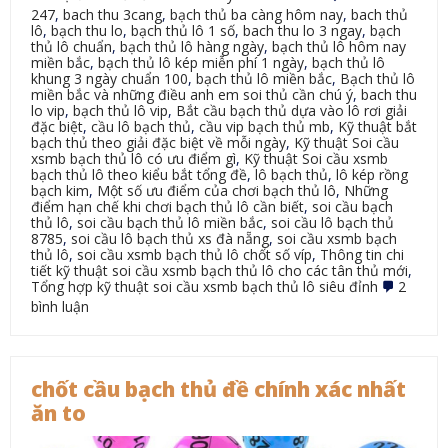
247
,
bach thu 3cang
,
bạch thủ ba càng hôm nay
,
bach thủ
lô
,
bạch thu lo
,
bạch thủ lô 1 số
,
bach thu lo 3 ngay
,
bạch
thủ lô chuẩn
,
bạch thủ lô hàng ngày
,
bạch thủ lô hôm nay
miền bắc
,
bạch thủ lô kép miễn phí 1 ngày
,
bạch thủ lô
khung 3 ngày chuẩn 100
,
bạch thủ lô miền bắc
,
Bạch thủ lô
miền bắc và những điều anh em soi thủ cần chú ý
,
bach thu
lo vip
,
bạch thủ lô vip
,
Bắt cầu bạch thủ dựa vào lô rơi giải
đặc biệt
,
cầu lô bạch thủ
,
cầu vip bạch thủ mb
,
Kỹ thuật bắt
bạch thủ theo giải đặc biệt về mỗi ngày
,
Kỹ thuật Soi cầu
xsmb bạch thủ lô có ưu điểm gì
,
Kỹ thuật Soi cầu xsmb
bạch thủ lô theo kiểu bắt tổng đề
,
lô bạch thủ
,
lô kép rồng
bạch kim
,
Một số ưu điểm của chơi bạch thủ lô
,
Những
điểm hạn chế khi chơi bạch thủ lô cần biết
,
soi cầu bạch
thủ lô
,
soi cầu bạch thủ lô miền bắc
,
soi cầu lô bạch thủ
8785
,
soi cầu lô bạch thủ xs đà nẵng
,
soi cầu xsmb bạch
thủ lô
,
soi cầu xsmb bạch thủ lô chốt số víp
,
Thông tin chi
tiết kỹ thuật soi cầu xsmb bạch thủ lô cho các tân thủ mới
,
Tổng hợp kỹ thuật soi cầu xsmb bạch thủ lô siêu đỉnh
2
ở
bình luận
soi
cầu
xsmb
bạch
chốt cầu bạch thủ đề chính xác nhất
thủ
lô
ăn to
chốt
số