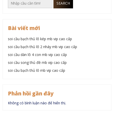
bạch
SEARCH
thủ
lô
chốt
số
víp
Bài viết mới
soi cầu bạch thủ lô kép mb vip cao cấp
soi cầu bạch thủ lô 2 nháy mb vip cao cấp
soi cầu dàn lô 4 con mb vip cao cấp
soi cầu song thủ đề mb vip cao cấp
soi cầu bạch thủ lô mb vip cao cấp
Phản hồi gần đây
Không có bình luận nào để hiển thị.