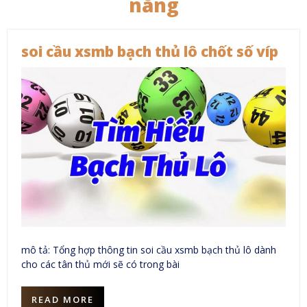
nẵng
soi cầu xsmb bạch thủ lô chốt số víp
mô tả: Tổng hợp thông tin soi cầu xsmb bạch thủ lô dành
cho các tân thủ mới sẽ có trong bài
READ MORE