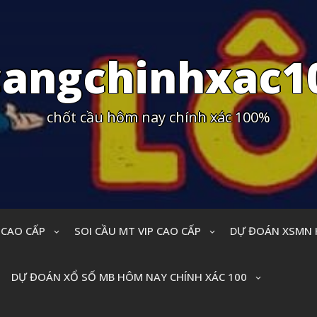
cangchinhxac1
chốt cầu hôm nay chính xác 100%
 CAO CẤP
SOI CẦU MT VIP CAO CẤP
DỰ ĐOÁN XSMN 
DỰ ĐOÁN XỔ SỐ MB HÔM NAY CHÍNH XÁC 100