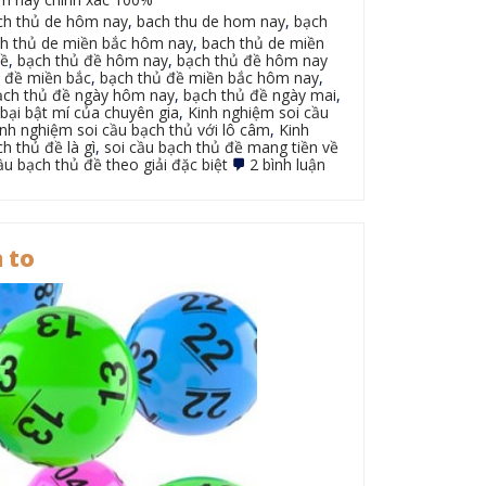
ch thủ de hôm nay
,
bach thu de hom nay
,
bạch
h thủ de miền bắc hôm nay
,
bach thủ de miền
đề
,
bạch thủ đề hôm nay
,
bạch thủ đề hôm nay
 đề miền bắc
,
bạch thủ đề miền bắc hôm nay
,
ạch thủ đề ngày hôm nay
,
bạch thủ đề ngày mai
,
bại bật mí của chuyên gia
,
Kinh nghiệm soi cầu
inh nghiệm soi cầu bạch thủ với lô câm
,
Kinh
h thủ đề là gì
,
soi cầu bạch thủ đề mang tiền về
ở
ầu bạch thủ đề theo giải đặc biệt
2 bình luận
soi
cầu
bạch
thủ
đề
n to
mang
tiền
về
nhà
thôi