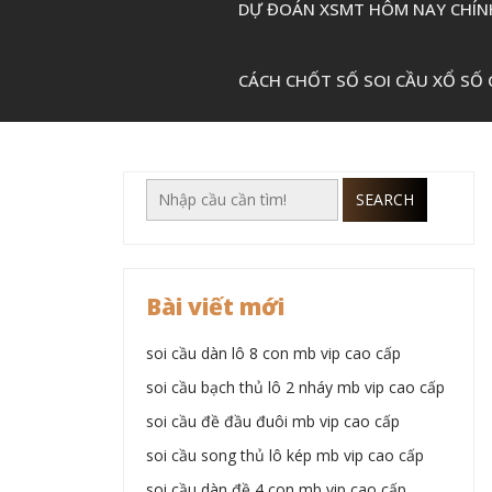
DỰ ĐOÁN XSMT HÔM NAY CHÍNH
CÁCH CHỐT SỐ SOI CẦU XỔ SỐ 
SEARCH
Bài viết mới
soi cầu dàn lô 8 con mb vip cao cấp
soi cầu bạch thủ lô 2 nháy mb vip cao cấp
soi cầu đề đầu đuôi mb vip cao cấp
soi cầu song thủ lô kép mb vip cao cấp
soi cầu dàn đề 4 con mb vip cao cấp