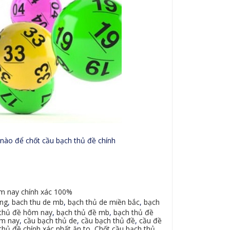
 nào để chốt cầu bạch thủ đề chính
m nay chính xác 100%
ang
,
bach thu de mb
,
bạch thủ de miền bắc
,
bạch
thủ đề hôm nay
,
bạch thủ đề mb
,
bạch thủ đề
ôm nay
,
cầu bạch thủ de
,
cầu bạch thủ đề
,
cầu đề
thủ đề chính xác nhất ăn to
,
Chốt cầu bạch thủ