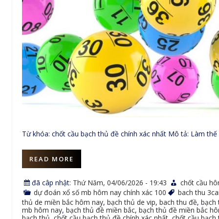
Từ khóa: chốt cầu bạch thủ đề chính xác nhất Mô tả: Làm thế
READ MORE
đã câp nhật:
Thứ Năm, 04/06/2026 - 19:43
chốt cầu hô
dự đoán xổ số mb hôm nay chính xác 100
bach thu 3c
thủ de miền bắc hôm nay
,
bạch thủ de vip
,
bach thu đề
,
bạch 
mb hôm nay
,
bạch thủ đề miền bắc
,
bạch thủ đề miền bắc h
bạch thủ
,
chốt cầu bạch thủ đề chính xác nhất
,
chốt cầu bạch 