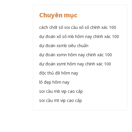
Chuyên mục
cách chốt số soi cầu xổ số chính xác 100
dự đoán xổ số mb hôm nay chính xác 100
dự đoán xsmb siêu chuẩn
dự đoán xsmn hôm nay chính xác 100
dự đoán xsmt hôm nay chính xác 100
độc thủ đề hôm nay
lô đẹp hôm nay
soi cầu mb vip cao cấp
soi cầu mt vip cao cấp