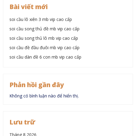
Bài viết mới
soi cầu lô xiên 3 mb vip cao cấp
soi cầu song thủ đề mb vip cao cấp
soi cầu song thủ lô mb vip cao cấp
soi cầu đề đầu đuôi mb vip cao cấp
soi cầu dàn đề 6 con mb vip cao cấp
Phản hồi gần đây
Không có bình luận nào để hiển thị.
Lưu trữ
Tháng 8 2026