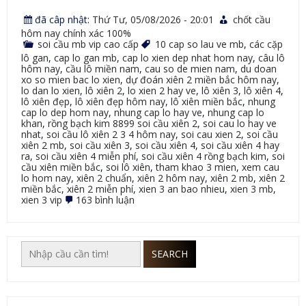
đã câp nhật:
Thứ Tư, 05/08/2026 - 20:01
chốt cầu
hôm nay chính xác 100%
soi cầu mb vip cao cấp
10 cap so lau ve mb
,
các cặp
lô gan
,
cap lo gan mb
,
cap lo xien dep nhat hom nay
,
câu lô
hôm nay
,
cầu lô miền nam
,
cau so de mien nam
,
du doan
xo so mien bac lo xien
,
dự đoán xiên 2 miền bắc hôm nay
,
lo dan lo xien
,
lô xiên 2
,
lo xien 2 hay ve
,
lô xiên 3
,
lô xiên 4
,
lô xiên đẹp
,
lô xiên đẹp hôm nay
,
lô xiên miền bắc
,
nhung
cap lo dep hom nay
,
nhung cap lo hay ve
,
nhung cap lo
khan
,
rồng bạch kim 8899 soi cầu xiên 2
,
soi cau lo hay ve
nhat
,
soi cầu lô xiên 2 3 4 hôm nay
,
soi cau xien 2
,
soi cầu
xiên 2 mb
,
soi cầu xiên 3
,
soi cầu xiên 4
,
soi cầu xiên 4 hay
ra
,
soi cầu xiên 4 miễn phí
,
soi cầu xiên 4 rồng bạch kim
,
soi
cầu xiên miền bắc
,
soi lô xiên
,
tham khao 3 mien
,
xem cau
lo hom nay
,
xiên 2 chuẩn
,
xiên 2 hôm nay
,
xiên 2 mb
,
xiên 2
miền bắc
,
xiên 2 miễn phí
,
xien 3 an bao nhieu
,
xien 3 mb
,
ở
xien 3 vip
163 bình luận
soi
cầu
lô
xiên
4
SEARCH
mb
vip
cao
cấp