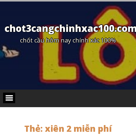
Skip
to
content
chot3cangchinhxac100.co
chốt cầu hôm nay chính xác 100%
Thẻ:
xiên 2 miễn phí