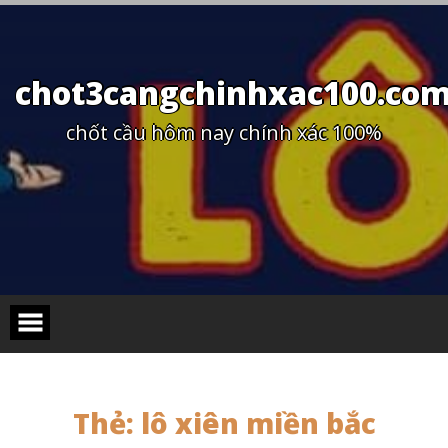
Skip
to
content
chot3cangchinhxac100.co
chốt cầu hôm nay chính xác 100%
Thẻ:
lô xiên miền bắc