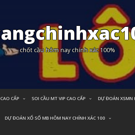
cangchinhxac1
chốt cầu hôm nay chính xác 100%
 CAO CẤP
SOI CẦU MT VIP CAO CẤP
DỰ ĐOÁN XSMN 
DỰ ĐOÁN XỔ SỐ MB HÔM NAY CHÍNH XÁC 100