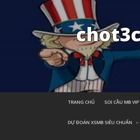
Skip
to
content
chot3
TRANG CHỦ
SOI CẦU MB VIP
DỰ ĐOÁN XSMB SIÊU CHUẨN