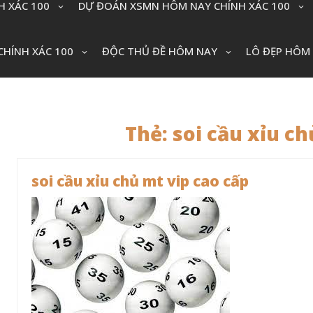
 XÁC 100
DỰ ĐOÁN XSMN HÔM NAY CHÍNH XÁC 100
CHÍNH XÁC 100
ĐỘC THỦ ĐỀ HÔM NAY
LÔ ĐẸP HÔM
Thẻ:
soi cầu xỉu c
soi cầu xỉu chủ mt vip cao cấp