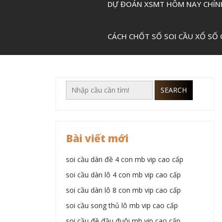
DỰ ĐOÁN XSMT HÔM NAY CHÍNH
CÁCH CHỐT SỐ SOI CẦU XỔ SỐ 
SEARCH
Bài viết mới
soi cầu dàn đề 4 con mb vip cao cấp
soi cầu dàn lô 4 con mb vip cao cấp
soi cầu dàn lô 8 con mb vip cao cấp
soi cầu song thủ lô mb vip cao cấp
soi cầu đề đầu đuôi mb vip cao cấp