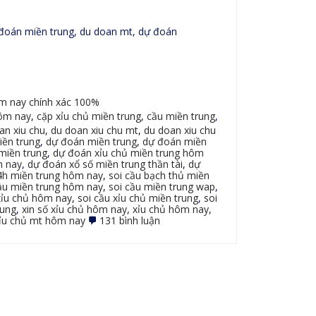
ự đoán miền trung, du doan mt, dự đoán
m nay chính xác 100%
hôm nay
,
cặp xỉu chủ miền trung
,
cầu miền trung
,
an xiu chu
,
du doan xiu chu mt
,
du doan xiu chu
iền trung
,
dự đoán miền trung
,
dự đoán miền
miền trung
,
dự đoán xỉu chủ miền trung hôm
m nay
,
dự đoán xổ số miền trung thần tài
,
dự
4h miền trung hôm nay
,
soi cầu bạch thủ miền
ầu miền trung hôm nay
,
soi cầu miền trung wap
,
xỉu chủ hôm nay
,
soi cầu xỉu chủ miền trung
,
soi
rung
,
xin số xỉu chủ hôm nay
,
xỉu chủ hôm nay
,
ở
ỉu chủ mt hôm nay
131 bình luận
soi
cầu
xỉu
chủ
mt
vip
cao
cấp