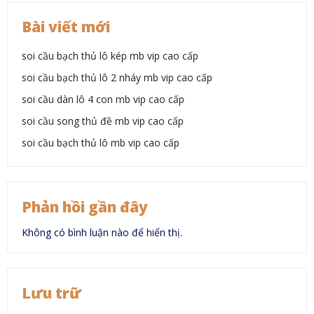
Bài viết mới
soi cầu bạch thủ lô kép mb vip cao cấp
soi cầu bạch thủ lô 2 nháy mb vip cao cấp
soi cầu dàn lô 4 con mb vip cao cấp
soi cầu song thủ đề mb vip cao cấp
soi cầu bạch thủ lô mb vip cao cấp
Phản hồi gần đây
Không có bình luận nào để hiển thị.
Lưu trữ