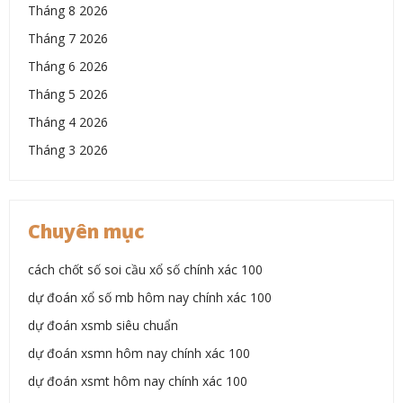
Tháng 8 2026
Tháng 7 2026
Tháng 6 2026
Tháng 5 2026
Tháng 4 2026
Tháng 3 2026
Chuyên mục
cách chốt số soi cầu xổ số chính xác 100
dự đoán xổ số mb hôm nay chính xác 100
dự đoán xsmb siêu chuẩn
dự đoán xsmn hôm nay chính xác 100
dự đoán xsmt hôm nay chính xác 100