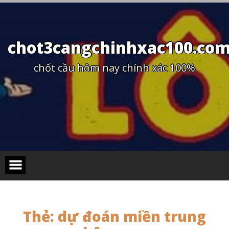
Skip
to
content
chot3cangchinhxac100.co
chốt cầu hôm nay chính xác 100%
Thẻ:
dự đoán miền trung