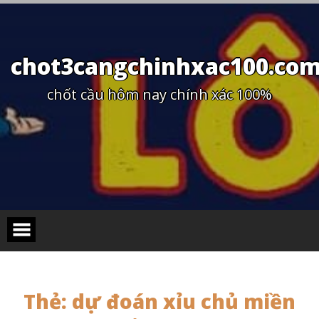
Skip
to
content
chot3cangchinhxac100.co
chốt cầu hôm nay chính xác 100%
Thẻ:
dự đoán xỉu chủ miền