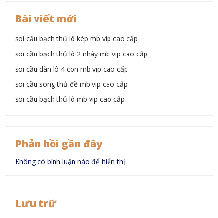
Bài viết mới
soi cầu bạch thủ lô kép mb vip cao cấp
soi cầu bạch thủ lô 2 nháy mb vip cao cấp
soi cầu dàn lô 4 con mb vip cao cấp
soi cầu song thủ đề mb vip cao cấp
soi cầu bạch thủ lô mb vip cao cấp
Phản hồi gần đây
Không có bình luận nào để hiển thị.
Lưu trữ