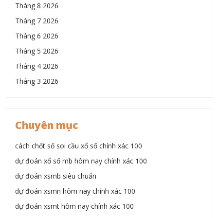
Tháng 8 2026
Tháng 7 2026
Tháng 6 2026
Tháng 5 2026
Tháng 4 2026
Tháng 3 2026
Chuyên mục
cách chốt số soi cầu xổ số chính xác 100
dự đoán xổ số mb hôm nay chính xác 100
dự đoán xsmb siêu chuẩn
dự đoán xsmn hôm nay chính xác 100
dự đoán xsmt hôm nay chính xác 100