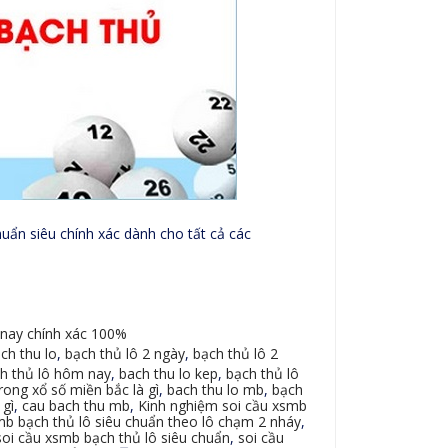
uẩn siêu chính xác dành cho tất cả các
nay chính xác 100%
ch thu lo
,
bạch thủ lô 2 ngày
,
bạch thủ lô 2
h thủ lô hôm nay
,
bach thu lo kep
,
bạch thủ lô
rong xổ số miền bắc là gì
,
bach thu lo mb
,
bạch
 gì
,
cau bach thu mb
,
Kinh nghiệm soi cầu xsmb
mb bạch thủ lô siêu chuẩn theo lô chạm 2 nháy
,
soi cầu xsmb bạch thủ lô siêu chuẩn
,
soi cầu