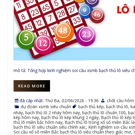
mô tả: Tổng hợp kinh nghiệm soi cầu xsmb bạch thủ lô siêu ch
READ MORE
đã câp nhật:
Thứ Ba, 02/06/2026 - 19:36
chốt cầu hôm 
dự đoán xsmb siêu chuẩn
bạch thủ kép
,
bạch thủ lô
,
ba
nháy
,
bạch thủ lô 2 nháy hôm nay
,
bạch thủ lô chuẩn 100
,
bạc
kép hôm nay
,
bạch thủ lô kép khung 2 ngày
,
Bạch thủ lô kép t
thủ lô miền bắc hôm nay
,
Bạch thủ lô trong xổ số miền Bắc là
bạch thủ lô siêu chuẩn siêu chính xác
,
Kinh nghiệm soi cầu xs
Soi cầu xổ số miền Bắc bạch thủ lô siêu chuẩn theo giấc mơ
,