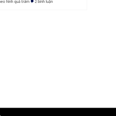
ở
heo hình quả trám
2 bình luận
soi
cầu
xsmb
bạch
thủ
lô
siêu
chuẩn
nhất
%