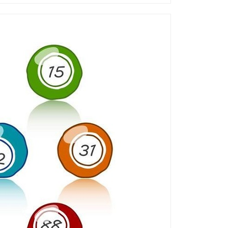
cầu
xsmb
bạch
thủ
lô
siêu
chuẩn
nhất