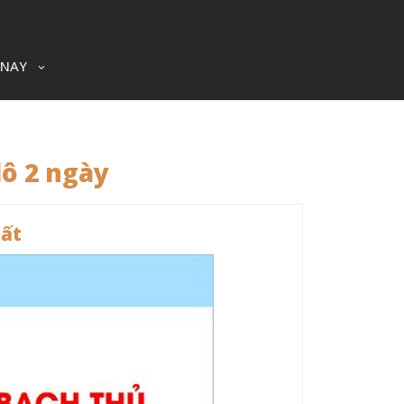
 NAY
lô 2 ngày
hất