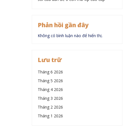
Phản hồi gần đây
Không có bình luận nào để hiển thị.
Lưu trữ
Tháng 6 2026
Tháng 5 2026
Tháng 4 2026
Tháng 3 2026
Tháng 2 2026
Tháng 1 2026