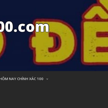
00.com
HÔM NAY CHÍNH XÁC 100