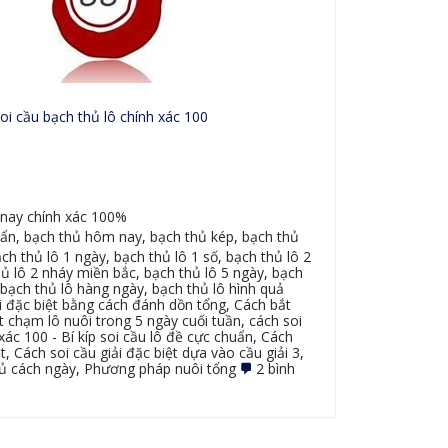
oi cầu bạch thủ lô chính xác 100
nay chính xác 100%
uẩn
,
bạch thủ hôm nay
,
bạch thủ kép
,
bạch thủ
ch thủ lô 1 ngày
,
bạch thủ lô 1 số
,
bạch thủ lô 2
hủ lô 2 nháy miền bắc
,
bạch thủ lô 5 ngày
,
bạch
bạch thủ lô hàng ngày
,
bạch thủ lô hình quả
i đặc biệt bằng cách đánh dồn tổng
,
Cách bắt
t chạm lô nuôi trong 5 ngày cuối tuần
,
cách soi
xác 100 - Bí kíp soi cầu lô đề cực chuẩn
,
Cách
t
,
Cách soi cầu giải đặc biệt dựa vào cầu giải 3
,
hủ cách ngày
,
Phương pháp nuôi tổng
2 bình