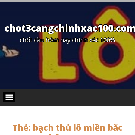
Skip
to
content
chot3cangchinhxac100.co
chốt cầu hôm nay chính xác 100%
Thẻ:
bạch thủ lô miền bắc