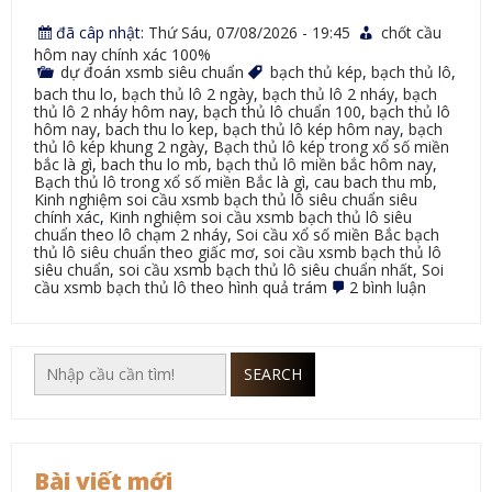
đã câp nhật:
Thứ Sáu, 07/08/2026 - 19:45
chốt cầu
hôm nay chính xác 100%
dự đoán xsmb siêu chuẩn
bạch thủ kép
,
bạch thủ lô
,
bach thu lo
,
bạch thủ lô 2 ngày
,
bạch thủ lô 2 nháy
,
bạch
thủ lô 2 nháy hôm nay
,
bạch thủ lô chuẩn 100
,
bạch thủ lô
hôm nay
,
bach thu lo kep
,
bạch thủ lô kép hôm nay
,
bạch
thủ lô kép khung 2 ngày
,
Bạch thủ lô kép trong xổ số miền
bắc là gì
,
bach thu lo mb
,
bạch thủ lô miền bắc hôm nay
,
Bạch thủ lô trong xổ số miền Bắc là gì
,
cau bach thu mb
,
Kinh nghiệm soi cầu xsmb bạch thủ lô siêu chuẩn siêu
chính xác
,
Kinh nghiệm soi cầu xsmb bạch thủ lô siêu
chuẩn theo lô chạm 2 nháy
,
Soi cầu xổ số miền Bắc bạch
thủ lô siêu chuẩn theo giấc mơ
,
soi cầu xsmb bạch thủ lô
siêu chuẩn
,
soi cầu xsmb bạch thủ lô siêu chuẩn nhất
,
Soi
ở
cầu xsmb bạch thủ lô theo hình quả trám
2 bình luận
soi
cầu
xsmb
bạch
SEARCH
thủ
lô
siêu
chuẩn
nhất
Bài viết mới