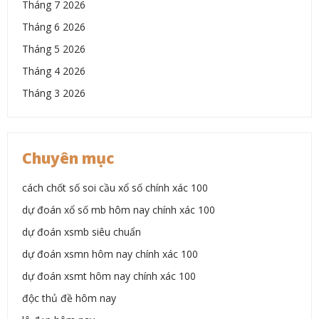
Tháng 7 2026
Tháng 6 2026
Tháng 5 2026
Tháng 4 2026
Tháng 3 2026
Chuyên mục
cách chốt số soi cầu xổ số chính xác 100
dự đoán xổ số mb hôm nay chính xác 100
dự đoán xsmb siêu chuẩn
dự đoán xsmn hôm nay chính xác 100
dự đoán xsmt hôm nay chính xác 100
độc thủ đề hôm nay