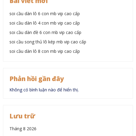
Bài viết mới
cao
soi cầu dàn lô 6 con mb vip cao cấp
soi cầu dàn lô 4 con mb vip cao cấp
soi cầu dàn đề 6 con mb vip cao cấp
soi cầu song thủ lô kép mb vip cao cấp
soi cầu dàn lô 8 con mb vip cao cấp
Phản hồi gần đây
Không có bình luận nào để hiển thị.
Lưu trữ
Tháng 8 2026