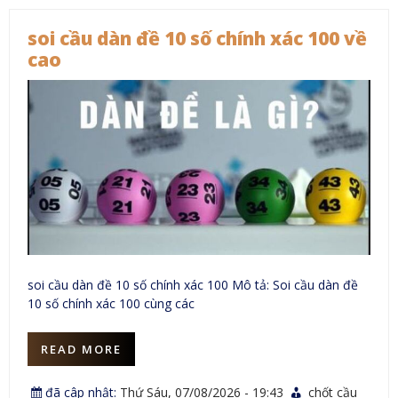
soi cầu dàn đề 10 số chính xác 100 về
cao
soi cầu dàn đề 10 số chính xác 100 Mô tả: Soi cầu dàn đề
10 số chính xác 100 cùng các
READ MORE
đã câp nhật:
Thứ Sáu, 07/08/2026 - 19:43
chốt cầu