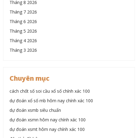
Tháng 8 2026
Tháng 7 2026
Tháng 6 2026
Tháng 5 2026
Tháng 4 2026
Tháng 3 2026
Chuyên mục
cách chốt số soi cầu xổ số chính xác 100
dự đoán xổ số mb hôm nay chính xác 100
dự đoán xsmb siêu chuẩn
dự đoán xsmn hôm nay chính xác 100
dự đoán xsmt hôm nay chính xác 100