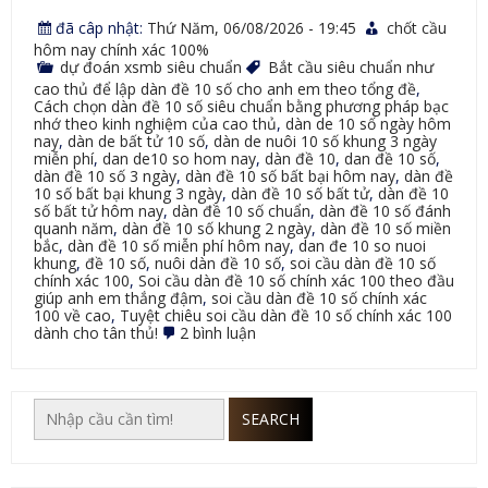
đã câp nhật:
Thứ Năm, 06/08/2026 - 19:45
chốt cầu
hôm nay chính xác 100%
dự đoán xsmb siêu chuẩn
Bắt cầu siêu chuẩn như
cao thủ để lập dàn đề 10 số cho anh em theo tổng đề
,
Cách chọn dàn đề 10 số siêu chuẩn bằng phương pháp bạc
nhớ theo kinh nghiệm của cao thủ
,
dàn de 10 số ngày hôm
nay
,
dàn de bất tử 10 số
,
dàn de nuôi 10 số khung 3 ngày
miễn phí
,
dan de10 so hom nay
,
dàn đề 10
,
dan đề 10 số
,
dàn đề 10 số 3 ngày
,
dàn đề 10 số bất bại hôm nay
,
dàn đề
10 số bất bại khung 3 ngày
,
dàn đề 10 số bất tử
,
dàn đề 10
số bất tử hôm nay
,
dàn đề 10 số chuẩn
,
dàn đề 10 số đánh
quanh năm
,
dàn đề 10 số khung 2 ngày
,
dàn đề 10 số miền
bắc
,
dàn đề 10 số miễn phí hôm nay
,
dan đe 10 so nuoi
khung
,
đề 10 số
,
nuôi dàn đề 10 số
,
soi cầu dàn đề 10 số
chính xác 100
,
Soi cầu dàn đề 10 số chính xác 100 theo đầu
giúp anh em thắng đậm
,
soi cầu dàn đề 10 số chính xác
100 về cao
,
Tuyệt chiêu soi cầu dàn đề 10 số chính xác 100
ở
dành cho tân thủ!
2 bình luận
soi
cầu
dàn
đề
SEARCH
10
số
chính
xác