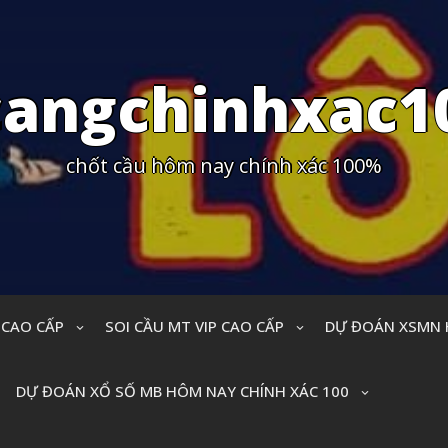
cangchinhxac1
chốt cầu hôm nay chính xác 100%
 CAO CẤP
SOI CẦU MT VIP CAO CẤP
DỰ ĐOÁN XSMN 
DỰ ĐOÁN XỔ SỐ MB HÔM NAY CHÍNH XÁC 100