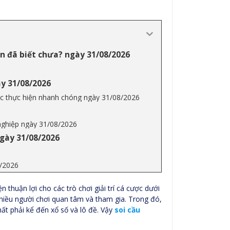
ạn đã biết chưa? ngày 31/08/2026
y 31/08/2026
ược thực hiện nhanh chóng ngày 31/08/2026
nghiệp ngày 31/08/2026
ngày 31/08/2026
8/2026
n thuận lợi cho các trò chơi giải trí cá cược dưới
hiều người chơi quan tâm và tham gia. Trong đó,
ất phải kể đến xổ số và lô đề. Vậy
soi cầu