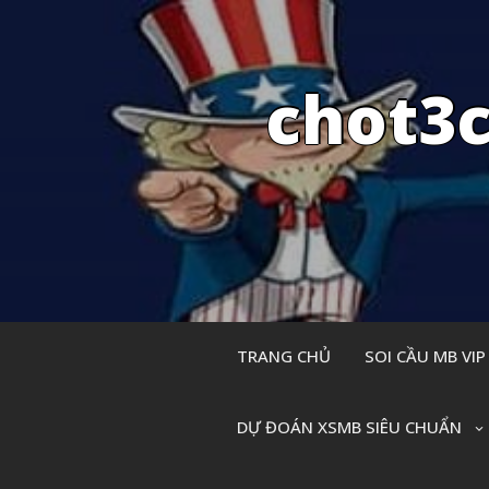
Skip
to
content
chot3
TRANG CHỦ
SOI CẦU MB VIP
DỰ ĐOÁN XSMB SIÊU CHUẨN