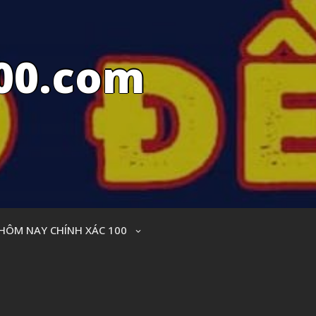
00.com
HÔM NAY CHÍNH XÁC 100