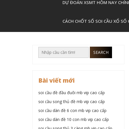
DỰ ĐOÁN XSMT HÔM NAY CHÍNH
CÁCH CHỐT SỐ SOI CẦU XỔ SỐ 
SEARCH
Bài viết mới
soi cầu đề đầu đuôi mb vip cao cấp
soi cầu song thủ đề mb vip cao cấp
soi cầu dàn đề 6 con mb vip cao cấp
soi cầu dàn đề 10 con mb vip cao cấp
soi cầu song thủ 3 càng mb vip cao cấp