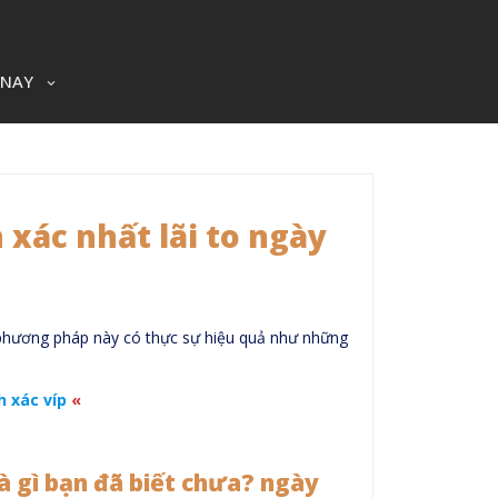
 NAY
xác nhất lãi to ngày
 phương pháp này có thực sự hiệu quả như những
h xác víp
«
à gì bạn đã biết chưa? ngày