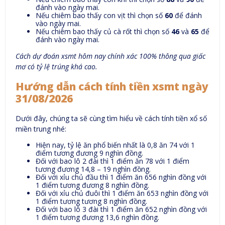
đánh vào ngày mai.
Nếu chiêm bao thấy con vịt thì chọn số
60
để đánh
vào ngày mai.
Nếu chiêm bao thấy củ cà rốt thì chọn số
46
và
65
để
đánh vào ngày mai.
Cách dự đoán xsmt hôm nay chính xác 100% thông qua giấc
mơ có tỷ lệ trúng khá cao.
Hướng dẫn cách tính tiền xsmt ngày
31/08/2026
Dưới đây, chúng ta sẽ cùng tìm hiểu về cách tính tiền xổ số
miền trung nhé:
Hiện nay, tỷ lệ ăn phổ biến nhất là 0,8 ăn 74 với 1
điểm tương đương 9 nghìn đồng.
Đối với bao lô 2 đài thì 1 điểm ăn 78 với 1 điểm
tương đương 14,8 – 19 nghìn đồng.
Đối với xỉu chủ đầu thì 1 điểm ăn 656 nghìn đồng với
1 điểm tương đương 8 nghìn đồng.
Đối với xỉu chủ đuôi thì 1 điểm ăn 653 nghìn đồng với
1 điểm tương tương 8 nghìn đồng.
Đối với bao lô 3 đài thì 1 điểm ăn 652 nghìn đồng với
1 điểm tương đương 13,6 nghìn đồng.