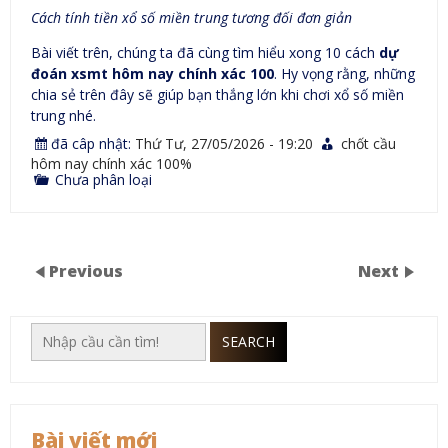
Cách tính tiền xổ số miền trung tương đối đơn giản
Bài viết trên, chúng ta đã cùng tìm hiểu xong 10 cách
dự
đoán xsmt hôm nay chính xác 100
. Hy vọng rằng, những
chia sẻ trên đây sẽ giúp bạn thắng lớn khi chơi xổ số miền
trung nhé.
đã câp nhật:
Thứ Tư, 27/05/2026 - 19:20
chốt cầu
hôm nay chính xác 100%
Chưa phân loại
Previous
Next
SEARCH
Bài viết mới