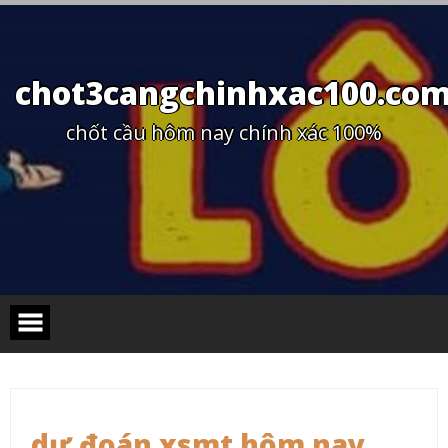
Skip
to
content
chot3cangchinhxac100.co
chốt cầu hôm nay chính xác 100%
dự đoán xsmt hôm nay