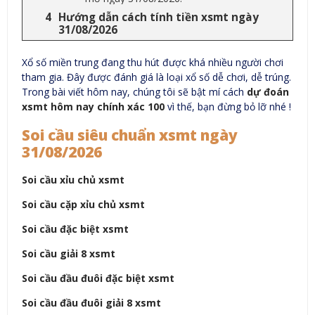
Hướng dẫn cách tính tiền xsmt ngày
31/08/2026
Xổ số miền trung đang thu hút được khá nhiều người chơi
tham gia. Đây được đánh giá là loại xổ số dễ chơi, dễ trúng.
Trong bài viết hôm nay, chúng tôi sẽ bật mí cách
dự đoán
xsmt hôm nay chính xác 100
vì thế, bạn đừng bỏ lỡ nhé !
Soi cầu siêu chuẩn xsmt ngày
31/08/2026
Soi cầu xỉu chủ xsmt
Soi cầu cặp xỉu chủ xsmt
Soi cầu đặc biệt xsmt
Soi cầu giải 8 xsmt
Soi cầu đầu đuôi đặc biệt xsmt
Soi cầu đầu đuôi giải 8 xsmt