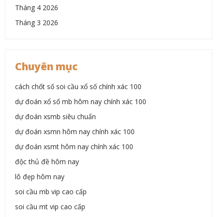
Tháng 4 2026
Tháng 3 2026
Chuyên mục
cách chốt số soi cầu xổ số chính xác 100
dự đoán xổ số mb hôm nay chính xác 100
dự đoán xsmb siêu chuẩn
dự đoán xsmn hôm nay chính xác 100
dự đoán xsmt hôm nay chính xác 100
độc thủ đề hôm nay
lô đẹp hôm nay
soi cầu mb vip cao cấp
soi cầu mt vip cao cấp