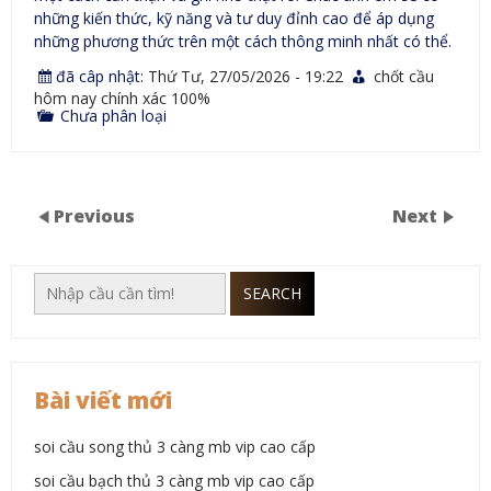
những kiến thức, kỹ năng và tư duy đỉnh cao để áp dụng
những phương thức trên một cách thông minh nhất có thể.
đã câp nhật:
Thứ Tư, 27/05/2026 - 19:22
chốt cầu
hôm nay chính xác 100%
Chưa phân loại
Previous
Next
SEARCH
Bài viết mới
soi cầu song thủ 3 càng mb vip cao cấp
soi cầu bạch thủ 3 càng mb vip cao cấp