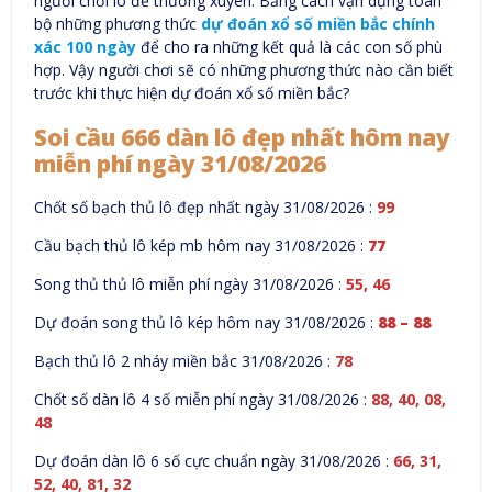
người chơi lô đề thường xuyên. Bằng cách vận dụng toàn
bộ những phương thức
dự đoán xổ số miền bắc chính
xác 100 ngày
để cho ra những kết quả là các con số phù
hợp. Vậy người chơi sẽ có những phương thức nào cần biết
trước khi thực hiện dự đoán xổ số miền bắc?
Soi cầu 666 dàn lô đẹp nhất hôm nay
miễn phí ngày 31/08/2026
Chốt số bạch thủ lô đẹp nhất ngày 31/08/2026 :
99
Cầu bạch thủ lô kép mb hôm nay 31/08/2026 :
77
Song thủ thủ lô miễn phí ngày 31/08/2026 :
55, 46
Dự đoán song thủ lô kép hôm nay 31/08/2026 :
88 – 88
Bạch thủ lô 2 nháy miền bắc 31/08/2026 :
78
Chốt số dàn lô 4 số miễn phí ngày 31/08/2026 :
88, 40, 08,
48
Dự đoán dàn lô 6 số cực chuẩn ngày 31/08/2026 :
66, 31,
52, 40, 81, 32