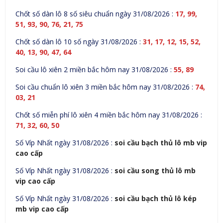
Chốt số dàn lô 8 số siêu chuẩn ngày 31/08/2026 :
17, 99,
51, 93, 90, 76, 21, 75
Chốt số dàn lô 10 số ngày 31/08/2026 :
31, 17, 12, 15, 52,
40, 13, 90, 47, 64
Soi cầu lô xiên 2 miền bắc hôm nay 31/08/2026 :
55, 89
Soi cầu chuẩn lô xiên 3 miền bắc hôm nay 31/08/2026 :
74,
03, 21
Chốt số miễn phí lô xiên 4 miền bắc hôm nay 31/08/2026 :
71, 32, 60, 50
Số Víp Nhất ngày 31/08/2026 :
soi cầu bạch thủ lô mb vip
cao cấp
Số Víp Nhất ngày 31/08/2026 :
soi cầu song thủ lô mb
vip cao cấp
Số Víp Nhất ngày 31/08/2026 :
soi cầu bạch thủ lô kép
mb vip cao cấp