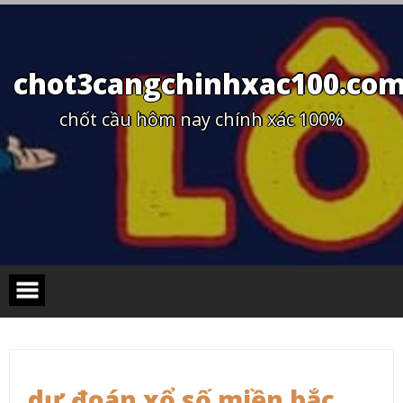
Skip
to
content
chot3cangchinhxac100.co
chốt cầu hôm nay chính xác 100%
dự đoán xổ số miền bắc