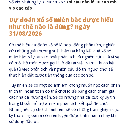
Số Víp Nhất ngày 31/08/2026 :
soi cầu dàn lô 10 con mb
vip cao cấp
Dự đoán xổ số miền bắc được hiểu
như thế nào là đúng? ngày
31/08/2026
Có thể hiểu dự đoán xổ số là hoạt động phân tích, nghiên
cứu những giải thưởng xuất hiện tại bảng kết quả xổ số
miền bắc. Vậy tại sao phải phân tích và nghiên cứu? Là vì sẽ
có một bộ môn được gọi là lô đề tại Việt Nam. Khi có kết
quả từ việc phân tích và nghiên cứu đó thì người chơi sẽ
thực hiện đặt cược tiền thông qua các con số.
Tuy nhiên sẽ có một số anh em không muốn học cách phân
thích thì hoàn toàn có thể chơi lô đề bằng cách tham gia
các nhà cái hướng dẫn. Sẽ có những nhà cái cực kỳ uy tín
trong khoản hỗ trợ anh em phân tích kết quả để chơi.
Nhưng nếu tự chơi thì anh em sẽ có những trải nghiệm cực
kỳ thú vị, ngoài ra còn rèn luyện được tính nhanh nhạy khi
sử dụng đầu óc.