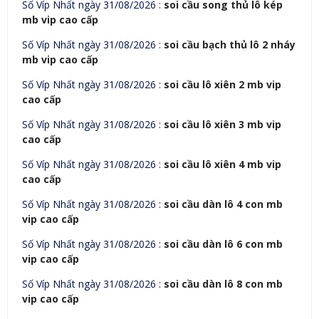
Số Víp Nhất ngày 31/08/2026 :
soi cầu song thủ lô kép
mb vip cao cấp
Số Víp Nhất ngày 31/08/2026 :
soi cầu bạch thủ lô 2 nháy
mb vip cao cấp
Số Víp Nhất ngày 31/08/2026 :
soi cầu lô xiên 2 mb vip
cao cấp
Số Víp Nhất ngày 31/08/2026 :
soi cầu lô xiên 3 mb vip
cao cấp
Số Víp Nhất ngày 31/08/2026 :
soi cầu lô xiên 4 mb vip
cao cấp
Số Víp Nhất ngày 31/08/2026 :
soi cầu dàn lô 4 con mb
vip cao cấp
Số Víp Nhất ngày 31/08/2026 :
soi cầu dàn lô 6 con mb
vip cao cấp
Số Víp Nhất ngày 31/08/2026 :
soi cầu dàn lô 8 con mb
vip cao cấp