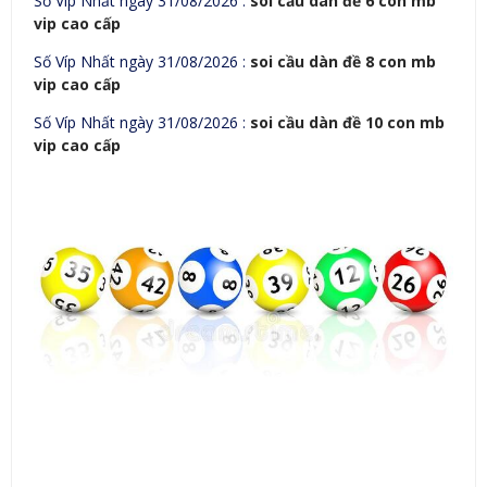
Số Víp Nhất ngày 31/08/2026 :
soi cầu dàn đề 6 con mb
vip cao cấp
Số Víp Nhất ngày 31/08/2026 :
soi cầu dàn đề 8 con mb
vip cao cấp
Số Víp Nhất ngày 31/08/2026 :
soi cầu dàn đề 10 con mb
vip cao cấp