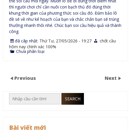
thể soi cầu mỗi ngày. Muốn lô đề đi đúng thời điểm nhất
thì người chơi chỉ cần nuôi con bạch thủ đó đúng thời
khung thời gian của phương thức soi cầu đó. Đảm bảo lô
đề sẽ về như kế hoạch của bạn và chắc chắn bạn sẽ trúng
thưởng nhanh thôi nhé. Chúc bạn soi cầu hiệu quả và thành
công.
đã câp nhật:
Thứ Tư, 27/05/2026 - 19:27
chốt cầu
hôm nay chính xác 100%
Chưa phân loại
Previous
Next
SEARCH
Bài viết mới