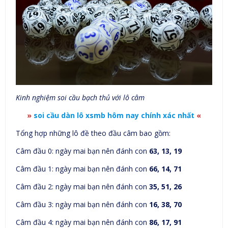
Kinh nghiệm soi cầu bạch thủ với lô câm
»
soi cầu dàn lô xsmb hôm nay chính xác nhất
«
Tổng hợp những lô đề theo đầu câm bao gồm:
Câm đầu 0: ngày mai bạn nên đánh con
63, 13, 19
Câm đầu 1: ngày mai bạn nên đánh con
66, 14, 71
Câm đầu 2: ngày mai bạn nên đánh con
35, 51, 26
Câm đầu 3: ngày mai bạn nên đánh con
16, 38, 70
Câm đầu 4: ngày mai bạn nên đánh con
86, 17, 91