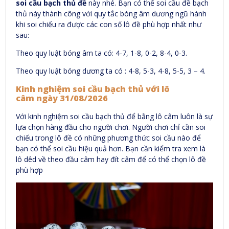
soi cầu bạch thủ đề
này nhé. Bạn có thể soi cầu đề bạch
thủ này thành công với quy tắc bóng âm dương ngũ hành
khi soi chiếu ra được các con số lô đề phù hợp nhất như
sau:
Theo quy luật bóng âm ta có: 4-7, 1-8, 0-2, 8-4, 0-3.
Theo quy luật bóng dương ta có : 4-8, 5-3, 4-8, 5-5, 3 – 4.
Kinh nghiệm soi cầu bạch thủ với lô
câm ngày 31/08/2026
Với kinh nghiệm soi cầu bạch thủ để bằng lô câm luôn là sự
lựa chọn hàng đầu cho người chơi. Người chơi chỉ cần soi
chiếu trong lô đề có những phương thức soi cầu nào để
bạn có thể soi cầu hiệu quả hơn. Bạn cần kiểm tra xem là
lô dêd về theo đầu câm hay đít câm để có thể chọn lô đề
phù hợp