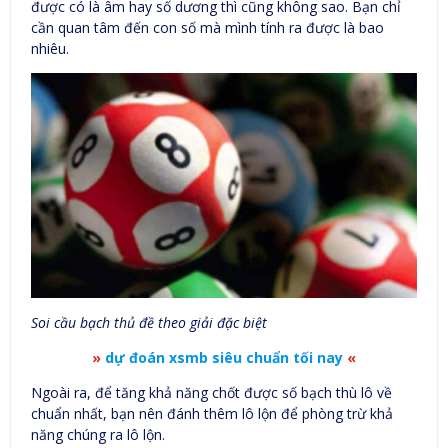
được có là âm hay số dương thì cũng không sao. Bạn chỉ
cần quan tâm đến con số mà mình tính ra được là bao
nhiêu.
Soi cầu bạch thủ đề theo giải đặc biệt
»
dự đoán xsmb siêu chuẩn tối nay
«
Ngoài ra, để tăng khả năng chốt được số bạch thù lô về
chuẩn nhất, bạn nên đánh thêm lô lộn để phòng trừ khả
năng chúng ra lô lộn.