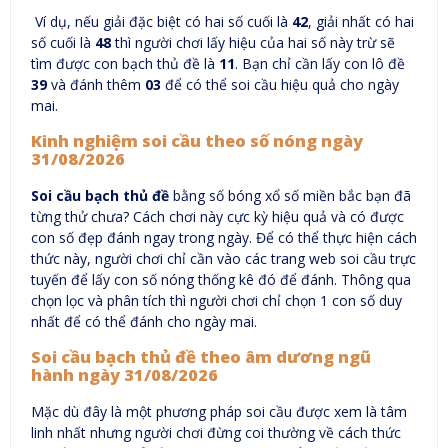
Ví dụ, nếu giải đặc biệt có hai số cuối là
42
, giải nhất có hai
số cuối là
48
thì người chơi lấy hiệu của hai số này trừ sẽ
tìm được con bạch thủ đề là
11
. Bạn chỉ cần lấy con lô đề
39
và đánh thêm
03
để có thể soi cầu hiệu quả cho ngày
mai.
Kinh nghiệm soi cầu theo số nóng ngày
31/08/2026
Soi cầu bạch thủ đề
bằng số bóng xổ số miền bắc bạn đã
từng thử chưa? Cách chơi này cực kỳ hiệu quả và có được
con số đẹp đánh ngay trong ngày. Để có thể thực hiện cách
thức này, người chơi chỉ cần vào các trang web soi cầu trực
tuyến để lấy con số nóng thống kê đó để đánh. Thông qua
chọn lọc và phân tích thì người chơi chỉ chọn 1 con số duy
nhất để có thể đánh cho ngày mai.
Soi cầu bạch thủ đề theo âm dương ngũ
hành ngày 31/08/2026
Mặc dù đây là một phương pháp soi cầu được xem là tâm
linh nhất nhưng người chơi đừng coi thường về cách thức