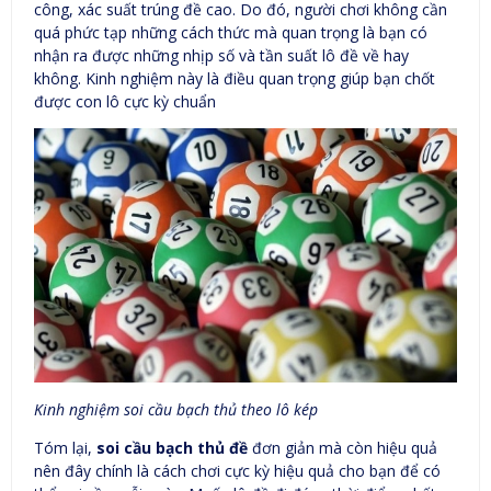
công, xác suất trúng đề cao. Do đó, người chơi không cần
quá phức tạp những cách thức mà quan trọng là bạn có
nhận ra được những nhịp số và tần suất lô đề về hay
không. Kinh nghiệm này là điều quan trọng giúp bạn chốt
được con lô cực kỳ chuẩn
Kinh nghiệm soi cầu bạch thủ theo lô kép
Tóm lại,
soi cầu bạch thủ đề
đơn giản mà còn hiệu quả
nên đây chính là cách chơi cực kỳ hiệu quả cho bạn để có