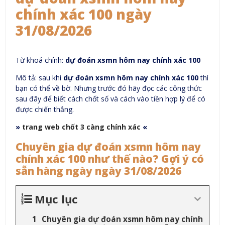
chính xác 100 ngày
31/08/2026
Từ khoá chính:
dự đoán xsmn hôm nay chính xác 100
Mô tả: sau khi
dự đoán xsmn hôm nay chính xác 100
thì
bạn có thể về bờ. Nhưng trước đó hãy đọc các công thức
sau đây để biết cách chốt số và cách vào tiền hợp lý để có
được chiến thắng.
»
trang web chốt 3 càng chính xác
«
Chuyên gia dự đoán xsmn hôm nay
chính xác 100 như thế nào? Gợi ý có
sẵn hàng ngày ngày 31/08/2026
Mục lục
Chuyên gia dự đoán xsmn hôm nay chính