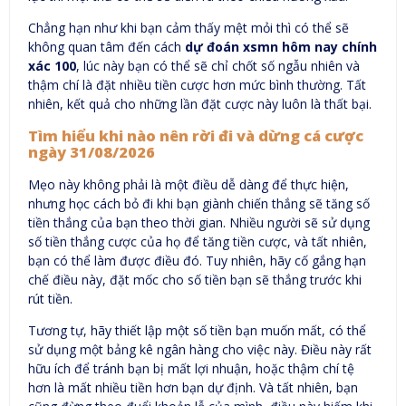
Chẳng hạn như khi bạn cảm thấy mệt mỏi thì có thể sẽ
không quan tâm đến cách
dự đoán xsmn hôm nay chính
xác 100
, lúc này bạn có thể sẽ chỉ chốt số ngẫu nhiên và
thậm chí là đặt nhiều tiền cược hơn mức bình thường. Tất
nhiên, kết quả cho những lần đặt cược này luôn là thất bại.
Tìm hiểu khi nào nên rời đi và dừng cá cược
ngày 31/08/2026
Mẹo này không phải là một điều dễ dàng để thực hiện,
nhưng học cách bỏ đi khi bạn giành chiến thắng sẽ tăng số
tiền thắng của bạn theo thời gian. Nhiều người sẽ sử dụng
số tiền thắng cược của họ để tăng tiền cược, và tất nhiên,
bạn có thể làm được điều đó. Tuy nhiên, hãy cố gắng hạn
chế điều này, đặt mốc cho số tiền bạn sẽ thắng trước khi
rút tiền.
Tương tự, hãy thiết lập một số tiền bạn muốn mất, có thể
sử dụng một bảng kê ngân hàng cho việc này. Điều này rất
hữu ích để tránh bạn bị mất lợi nhuận, hoặc thậm chí tệ
hơn là mất nhiều tiền hơn bạn dự định. Và tất nhiên, bạn