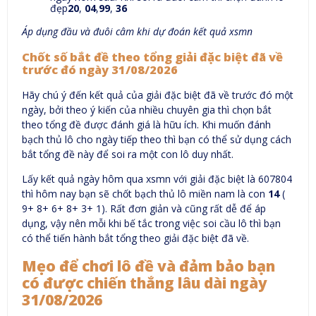
đẹp
20
,
04
,
99
,
36
Áp dụng đầu và đuôi câm khi dự đoán kết quả xsmn
Chốt số bắt đề theo tổng giải đặc biệt đã về
trước đó ngày 31/08/2026
Hãy chú ý đến kết quả của giải đặc biệt đã về trước đó một
ngày, bởi theo ý kiến của nhiều chuyên gia thì chọn bắt
theo tổng đề được đánh giá là hữu ích. Khi muốn đánh
bạch thủ lô cho ngày tiếp theo thì bạn có thể sử dụng cách
bắt tổng đề này để soi ra một con lô duy nhất.
Lấy kết quả ngày hôm qua xsmn với giải đặc biệt là 607804
thì hôm nay bạn sẽ chốt bạch thủ lô miền nam là con
14
(
9+ 8+ 6+ 8+ 3+ 1). Rất đơn giản và cũng rất dễ để áp
dụng, vậy nên mỗi khi bế tắc trong việc soi cầu lô thì bạn
có thể tiến hành bắt tổng theo giải đặc biệt đã về.
Mẹo để chơi lô đề và đảm bảo bạn
có được chiến thắng lâu dài ngày
31/08/2026