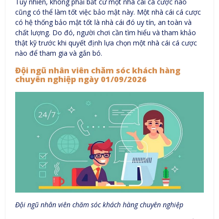
Tuy nhiên, không phải bất cứ một nhà cái cá cược nào
cũng có thể làm tốt việc bảo mật này. Một nhà cái cá cược
có hệ thống bảo mật tốt là nhà cái đó uy tín, an toàn và
chất lượng. Do đó, người chơi cần tìm hiểu và tham khảo
thật kỹ trước khi quyết định lựa chọn một nhà cái cá cược
nào để tham gia và gắn bó.
Đội ngũ nhân viên chăm sóc khách hàng
chuyên nghiệp ngày 01/09/2026
Đội ngũ nhân viên chăm sóc khách hàng chuyên nghiệp