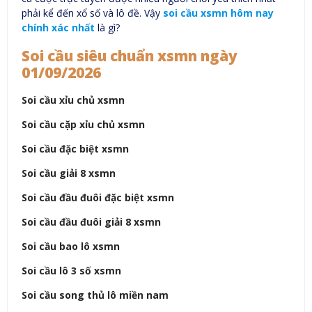
phải kể đến xổ số và lô đề. Vậy
soi cầu xsmn hôm nay
chính xác nhất
là gì?
Soi cầu siêu chuẩn xsmn ngày
01/09/2026
Soi cầu xỉu chủ xsmn
Soi cầu cặp xỉu chủ xsmn
Soi cầu đặc biệt xsmn
Soi cầu giải 8 xsmn
Soi cầu đầu đuôi đặc biệt xsmn
Soi cầu đầu đuôi giải 8 xsmn
Soi cầu bao lô xsmn
Soi cầu lô 3 số xsmn
Soi cầu song thủ lô miền
nam