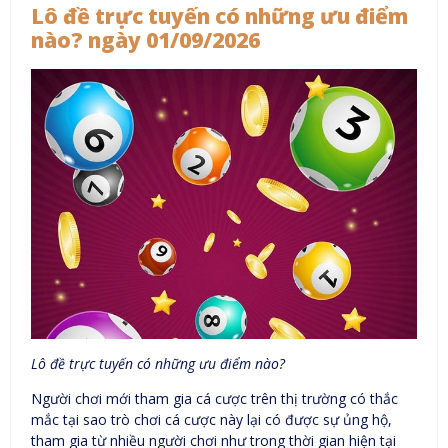
Lô đề trực tuyến có những ưu điểm
nào? ngày 01/09/2026
Lô đề trực tuyến có những ưu điểm nào?
Người chơi mới tham gia cá cược trên thị trường có thắc
mắc tại sao trò chơi cá cược này lại có được sự ủng hộ,
tham gia từ nhiều người chơi như trong thời gian hiện tại