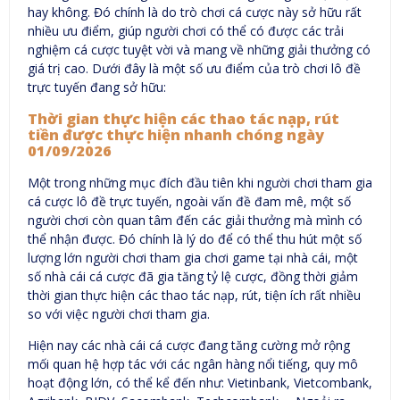
hay không. Đó chính là do trò chơi cá cược này sở hữu rất
nhiều ưu điểm, giúp người chơi có thể có được các trải
nghiệm cá cược tuyệt vời và mang về những giải thưởng có
giá trị cao. Dưới đây là một số ưu điểm của trò chơi lô đề
trực tuyến đang sở hữu:
Thời gian thực hiện các thao tác nạp, rút
tiền được thực hiện nhanh chóng ngày
01/09/2026
Một trong những mục đích đầu tiên khi người chơi tham gia
cá cược lô đề trực tuyến, ngoài vấn đề đam mê, một số
người chơi còn quan tâm đến các giải thưởng mà mình có
thể nhận được. Đó chính là lý do để có thể thu hút một số
lượng lớn người chơi tham gia chơi game tại nhà cái, một
số nhà cái cá cược đã gia tăng tỷ lệ cược, đồng thời giảm
thời gian thực hiện các thao tác nạp, rút, tiện ích rất nhiều
so với việc người chơi tham gia.
Hiện nay các nhà cái cá cược đang tăng cường mở rộng
mối quan hệ hợp tác với các ngân hàng nổi tiếng, quy mô
hoạt động lớn, có thể kể đến như: Vietinbank, Vietcombank,