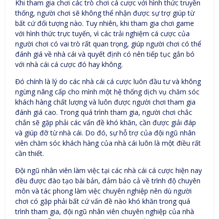
Khi tham gia chơi các trò chơi cá cược với hình thức truyền
thống, người chơi sẽ không thể nhận được sự trợ giúp từ
bất cứ đối tượng nào. Tuy nhiên, khi tham gia chơi game
với hình thức trực tuyến, vì các trải nghiệm cá cược của
người chơi có vai trò rất quan trọng, giúp người chơi có thể
đánh giá về nhà cái và quyết định có nên tiếp tục gắn bó
với nhà cái cá cược đó hay không.
Đó chính là lý do các nhà cái cá cược luôn đầu tư và không
ngừng nâng cấp cho mình một hệ thống dịch vụ chăm sóc
khách hàng chất lượng và luôn được người chơi tham gia
đánh giá cao. Trong quá trình tham gia, người chơi chắc
chắn sẽ gặp phải các vấn đề khó khăn, cần được giải đáp
và giúp đỡ từ nhà cái. Do đó, sự hỗ trợ của đội ngũ nhân
viên chăm sóc khách hàng của nhà cái luôn là một điều rất
cần thiết.
Đội ngũ nhân viên làm việc tại các nhà cái cá cược hiện nay
đều được đào tạo bài bản, đảm bảo cả về trình độ chuyên
môn và tác phong làm việc chuyên nghiệp nên dù người
chơi có gặp phải bất cứ vấn đề nào khó khăn trong quá
trình tham gia, đội ngũ nhân viên chuyên nghiệp của nhà