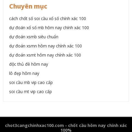
Chuyên mục
cách chốt số soi cầu xổ số chính xác 100
dự đoán xổ số mb hôm nay chính xác 100
dự đoán xsmb siêu chuẩn
dự đoán xsmn hôm nay chính xác 100
dự đoán xsmt hôm nay chính xác 100
độc thủ đề hôm nay
lô đẹp hôm nay
soi cầu mb vip cao cấp
soi cầu mt vip cao cấp
chot3cangchinhxac100.com - chốt cầu hôm nay chính xác
100%