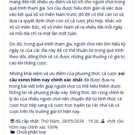
mang đến rất nhiều ưu điểm và lợi ích cho người chơi trong
quá trình tham gia. Soi cầu được hiểu đơn giản là việc dựa
vào kết quả xổ số miền Nam trước đó để có thể căn cứ và
đưa ra quyết định chọn con số cá cược phù hợp. Khác với
xổ số miền Bắc, xổ số miền Nam sẽ ra nhiều đài mỗi ngày
và mỗi đài chỉ ra một lần một tuần.
Do đó, trong quá trình tham gia, người chơi nên tìm hiểu kỹ
ngày ra của các đài này để có thể thuận lợi trong quá trình
theo dõi, đồng thời sẽ có được những giải thưởng có giá trị
cao khi thắng cược.
Những khái niệm và ưu điểm của phương thức cá cược
soi
cầu xsmn hôm nay chính xác nhất
đã được đưa ra
trong bài viết trên giúp người chơi có thể hiểu thêm được
thông tin về phương pháp này. Đồng thời, đó cũng chính là
lý do của nhiều người chơi nên chuyển đổi từ hình thức cá
cược trực tiếp sang cá cược trực tuyến tại các nhà cái cá
cược trên thị trường giải trí hiện nay.
đã câp nhật:
Thứ Năm, 28/05/2026 - 19:26
chốt cầu
hôm nay chính xác 100%
Chưa phân loại