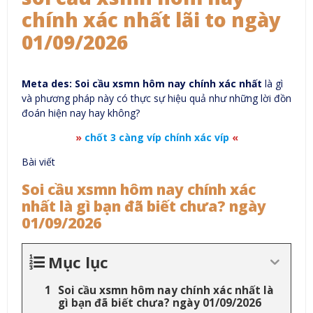
chính xác nhất lãi to ngày
01/09/2026
Meta des: Soi cầu xsmn hôm nay chính xác nhất
là gì
và phương pháp này có thực sự hiệu quả như những lời đồn
đoán hiện nay hay không?
»
chốt 3 càng víp chính xác víp
«
Bài viết
Soi cầu xsmn hôm nay chính xác
nhất là gì bạn đã biết chưa? ngày
01/09/2026
Mục lục
Soi cầu xsmn hôm nay chính xác nhất là
gì bạn đã biết chưa? ngày 01/09/2026