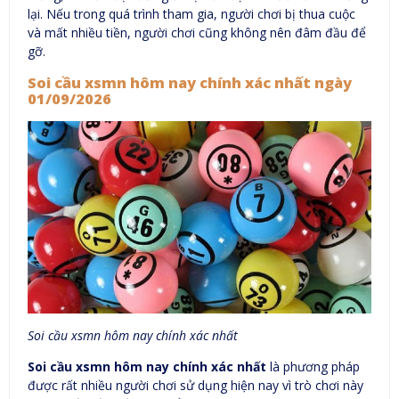
lại. Nếu trong quá trình tham gia, người chơi bị thua cuộc
và mất nhiều tiền, người chơi cũng không nên đâm đầu để
gỡ.
Soi cầu xsmn hôm nay chính xác nhất ngày
01/09/2026
Soi cầu xsmn hôm nay chính xác nhất
Soi cầu xsmn hôm nay chính xác nhất
là phương pháp
được rất nhiều người chơi sử dụng hiện nay vì trò chơi này