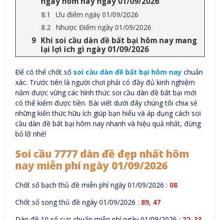
ngày hôm nay ngày 01/09/2026
Ưu điểm ngày 01/09/2026
Nhược Điểm ngày 01/09/2026
Khi soi cầu dàn đề bất bại hôm nay mang
lại lợi ích gì ngày 01/09/2026
Để có thể chốt số
soi cầu dàn đề bất bại hôm nay
chuẩn
xác. Trước tiên là người chơi phải có đầy đủ kinh nghiệm
nắm được vững các hình thức soi cầu dàn đề bất bại mới
có thể kiếm được tiền. Bài viết dưới đây chúng tôi chia sẻ
những kiến thức hữu ích giúp bạn hiểu và áp dụng cách soi
cầu dàn đề bất bại hôm nay nhanh và hiệu quả nhất, đừng
bỏ lỡ nhé!
Soi cầu 7777 dàn đề đẹp nhất hôm
nay miễn phí ngày 01/09/2026
Chốt số bạch thủ đề miễn phí ngày 01/09/2026 :
08
Chốt số song thủ đề ngày 01/09/2026 :
89, 47
Dàn đề 10 số cực chuẩn miễn phí ngày 01/09/2026 :
22, 33,