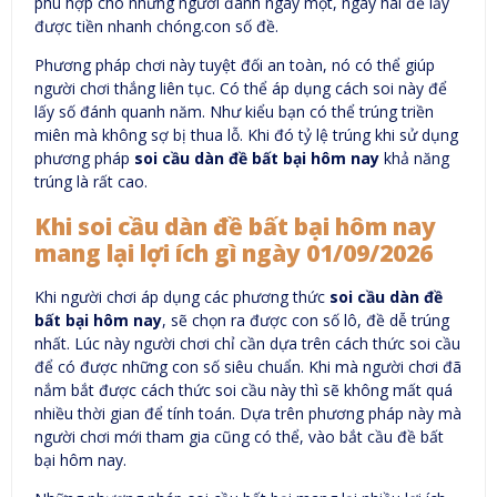
phù hợp cho những người đánh ngày một, ngày hai để lấy
được tiền nhanh chóng.con số đề.
Phương pháp chơi này tuyệt đối an toàn, nó có thể giúp
người chơi thắng liên tục. Có thể áp dụng cách soi này để
lấy số đánh quanh năm. Như kiểu bạn có thể trúng triền
miên mà không sợ bị thua lỗ. Khi đó tỷ lệ trúng khi sử dụng
phương pháp
soi cầu dàn đề bất bại hôm nay
khả năng
trúng là rất cao.
Khi soi cầu dàn đề bất bại hôm nay
mang lại lợi ích gì ngày 01/09/2026
Khi người chơi áp dụng các phương thức
soi cầu dàn đề
bất bại hôm nay
, sẽ chọn ra được con số lô, đề dễ trúng
nhất. Lúc này người chơi chỉ cần dựa trên cách thức soi cầu
để có được những con số siêu chuẩn. Khi mà người chơi đã
nắm bắt được cách thức soi cầu này thì sẽ không mất quá
nhiều thời gian để tính toán. Dựa trên phương pháp này mà
người chơi mới tham gia cũng có thể, vào bắt cầu đề bất
bại hôm nay.