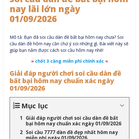
nay lãi lớn ngày
01/09/2026
Mô tả: Bạn đã soi cầu dàn đề bất bại hôm nay chưa? Soi
cầu dàn đề hôm nay cần chứ ý soi những gì. Bài viết này sẽ
giúp bạn nắm được cách soi cầu hôm nay nhé!
»
chốt 3 càng miễn phí chính xác
«
Giải đáp người chơi soi cầu dàn đề
bất bại hôm nay chuẩn xác ngày
01/09/2026
Mục lục
Giải đáp người chơi soi cầu dàn đề bất
bại hôm nay chuẩn xác ngày 01/09/2026
Soi cầu 7777 dàn đề đẹp nhất hôm nay
miễn phí ngày 01/09/2026