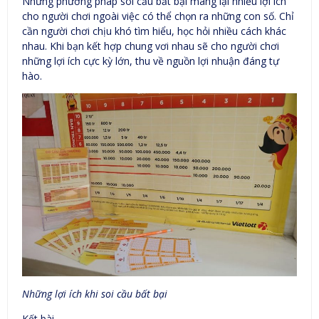
Những phương pháp soi cầu bất bại mang lại nhiều lợi ích
cho người chơi ngoài việc có thể chọn ra những con số. Chỉ
cần người chơi chịu khó tìm hiểu, học hỏi nhiều cách khác
nhau. Khi bạn kết hợp chung vơi nhau sẽ cho người chơi
những lợi ích cực kỳ lớn, thu về nguồn lợi nhuận đáng tự
hào.
Những lợi ích khi soi cầu bất bại
Kết bài