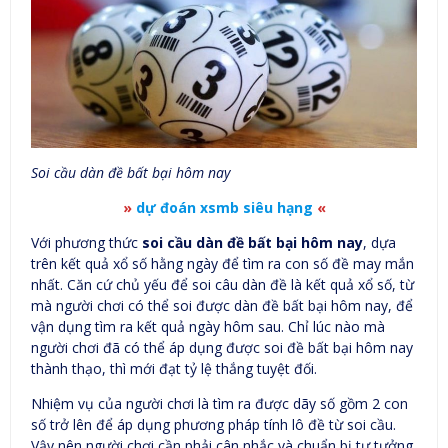
Soi cầu dàn đề bất bại hôm nay
»
dự đoán xsmb siêu hạng
«
Với phương thức
soi cầu dàn đề bất bại hôm nay
, dựa
trên kết quả xổ số hằng ngày để tìm ra con số đề may mắn
nhất. Căn cứ chủ yếu để soi câu dàn đề là kết quả xổ số, từ
mà người chơi có thể soi được dàn đề bất bại hôm nay, để
vận dụng tìm ra kết quả ngày hôm sau. Chỉ lúc nào mà
người chơi đã có thể áp dụng được soi đề bất bại hôm nay
thành thạo, thì mới đạt tỷ lệ thắng tuyệt đối.
Nhiệm vụ của người chơi là tìm ra được dãy số gồm 2 con
số trở lên để áp dụng phương pháp tính lô đề từ soi cầu.
Vậy nên người chơi cần phải cân nhắc và chuẩn bị tư tưởng