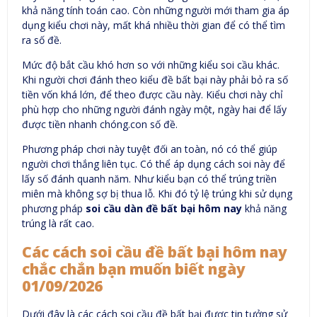
khả năng tính toán cao. Còn những người mới tham gia áp
dụng kiểu chơi này, mất khá nhiều thời gian để có thể tìm
ra số đề.
Mức độ bắt cầu khó hơn so với những kiểu soi cầu khác.
Khi người chơi đánh theo kiểu đề bất bại này phải bỏ ra số
tiền vốn khá lớn, để theo được cầu này. Kiểu chơi này chỉ
phù hợp cho những người đánh ngày một, ngày hai để lấy
được tiền nhanh chóng.con số đề.
Phương pháp chơi này tuyệt đối an toàn, nó có thể giúp
người chơi thắng liên tục. Có thể áp dụng cách soi này để
lấy số đánh quanh năm. Như kiểu bạn có thể trúng triền
miên mà không sợ bị thua lỗ. Khi đó tỷ lệ trúng khi sử dụng
phương pháp
soi cầu dàn đề bất bại hôm nay
khả năng
trúng là rất cao.
Các cách soi cầu đề bất bại hôm nay
chắc chắn bạn muốn biết ngày
01/09/2026
Dưới đây là các cách soi cầu đề bất bại được tin tưởng sử