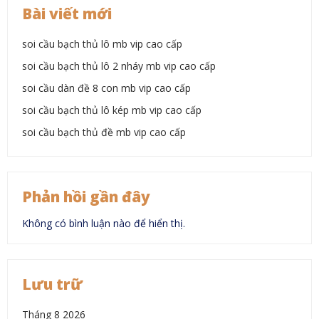
Bài viết mới
soi cầu bạch thủ lô mb vip cao cấp
soi cầu bạch thủ lô 2 nháy mb vip cao cấp
soi cầu dàn đề 8 con mb vip cao cấp
soi cầu bạch thủ lô kép mb vip cao cấp
soi cầu bạch thủ đề mb vip cao cấp
Phản hồi gần đây
Không có bình luận nào để hiển thị.
Lưu trữ
Tháng 8 2026