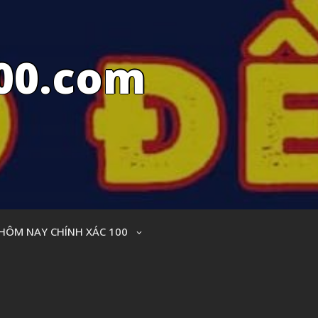
00.com
HÔM NAY CHÍNH XÁC 100