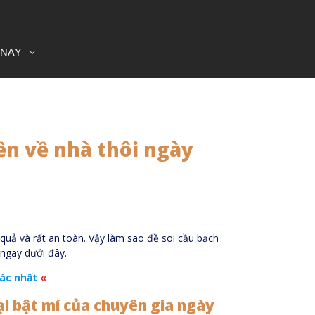
 NAY
ền về nhà thôi ngày
 quả và rất an toàn. Vậy làm sao đề soi cầu bạch
 ngay dưới đây.
xác nhất
«
ại bật mí của chuyên gia ngày