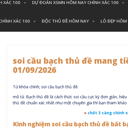
 XÁC 100
DỰ ĐOÁN XSMN HÔM NAY CHÍNH XÁC 100
CHÍNH XÁC 100
ĐỘC THỦ ĐỀ HÔM NAY
LÔ ĐẸP HÔM
soi cầu bạch thủ đề mang ti
01/09/2026
Từ khóa chính; soi cầu bạch thủ đề
mô tả: Bạch thủ đề là cách thức soi cầu cực kỳ đơn giản, hiệu
thủ đề chuẩn xác nhất như một chuyên gia thì bạn tham khảo
»
chốt 3 càng chính 
Kinh nghiệm soi cầu bạch thủ đề bất b