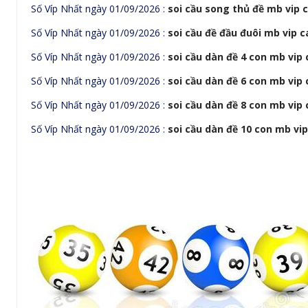
Số Víp Nhất ngày 01/09/2026 :
soi cầu song thủ đề mb vip 
Số Víp Nhất ngày 01/09/2026 :
soi cầu đề đầu đuôi mb vip c
Số Víp Nhất ngày 01/09/2026 :
soi cầu dàn đề 4 con mb vip 
Số Víp Nhất ngày 01/09/2026 :
soi cầu dàn đề 6 con mb vip 
Số Víp Nhất ngày 01/09/2026 :
soi cầu dàn đề 8 con mb vip 
Số Víp Nhất ngày 01/09/2026 :
soi cầu dàn đề 10 con mb vi