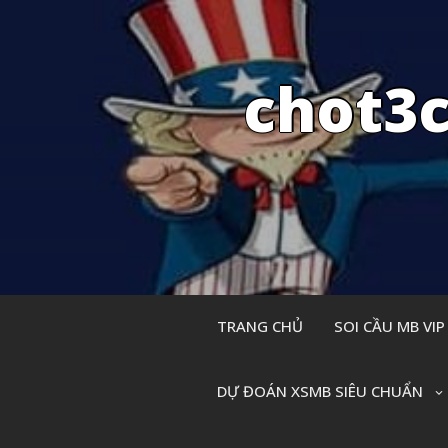
Skip
to
content
chot3
TRANG CHỦ
SOI CẦU MB VIP
DỰ ĐOÁN XSMB SIÊU CHUẨN