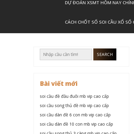
DỰ ĐOÁN XSMT HÔM NAY CHÍNH
CÁCH CHỐT SỐ SOI CẦU XỔ SỐ 
SEARCH
Bài viết mới
soi cầu đề đầu đuôi mb vip cao cấp
soi cầu song thủ đề mb vip cao cấp
soi cầu dàn đề 6 con mb vip cao cấp
soi cầu dàn đề 10 con mb vip cao cấp
soi cầu song thủ 3 càng mb vip cao cấp