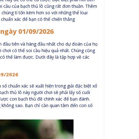
oi cầu của bạch thủ lô cũng rất đơn thuần. Thêm
ì chúng tí tốn kém hơn so với những thể loại
 kỳ chuẩn xác để bạn có thể chiến thắng
? ngày 01/09/2026
n đầu tiên và hàng đầu nhất cho dự đoán của họ
i chơi có thể soi cầu hiệu quả nhất. Chúng cũng
có thể làm được. Dưới đây là tập hợp về các
09/2026
số chuẩn xác sẽ xuất hiện trong giải đặc biệt xổ
 bạch thủ lô này người chơi sẽ phải lấy số cuối
a được con bạch thủ đề chính xác để bạn đánh.
g không sao. Bạn chỉ cần quan tâm đến con số