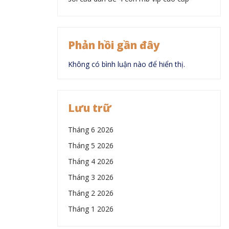
Phản hồi gần đây
Không có bình luận nào để hiển thị.
Lưu trữ
Tháng 6 2026
Tháng 5 2026
Tháng 4 2026
Tháng 3 2026
Tháng 2 2026
Tháng 1 2026