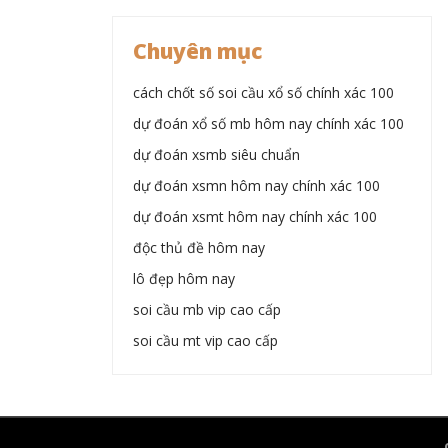
Chuyên mục
cách chốt số soi cầu xổ số chính xác 100
dự đoán xổ số mb hôm nay chính xác 100
dự đoán xsmb siêu chuẩn
dự đoán xsmn hôm nay chính xác 100
dự đoán xsmt hôm nay chính xác 100
độc thủ đề hôm nay
lô đẹp hôm nay
soi cầu mb vip cao cấp
soi cầu mt vip cao cấp