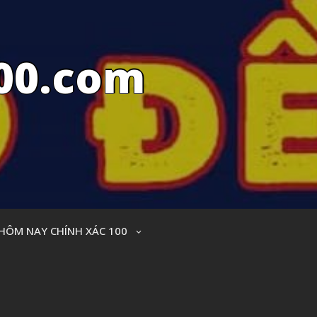
00.com
HÔM NAY CHÍNH XÁC 100