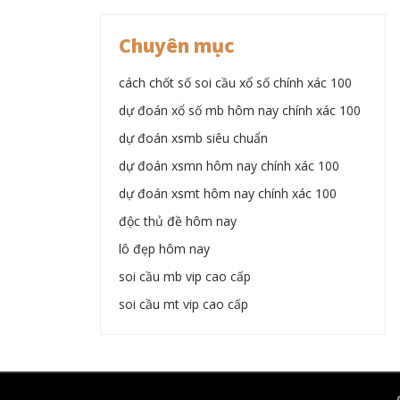
Chuyên mục
cách chốt số soi cầu xổ số chính xác 100
dự đoán xổ số mb hôm nay chính xác 100
dự đoán xsmb siêu chuẩn
dự đoán xsmn hôm nay chính xác 100
dự đoán xsmt hôm nay chính xác 100
độc thủ đề hôm nay
lô đẹp hôm nay
soi cầu mb vip cao cấp
soi cầu mt vip cao cấp