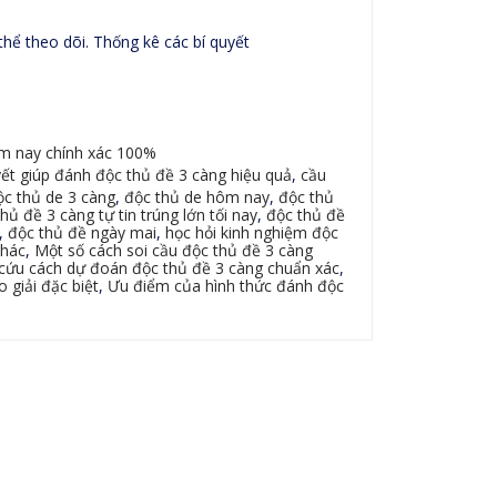
hể theo dõi. Thống kê các bí quyết
m nay chính xác 100%
yết giúp đánh độc thủ đề 3 càng hiệu quả
,
cầu
ộc thủ de 3 càng
,
độc thủ de hôm nay
,
độc thủ
hủ đề 3 càng tự tin trúng lớn tối nay
,
độc thủ đề
,
độc thủ đề ngày mai
,
học hỏi kinh nghiệm độc
khác
,
Một số cách soi cầu độc thủ đề 3 càng
cứu cách dự đoán độc thủ đề 3 càng chuẩn xác
,
 giải đặc biệt
,
Ưu điểm của hình thức đánh độc