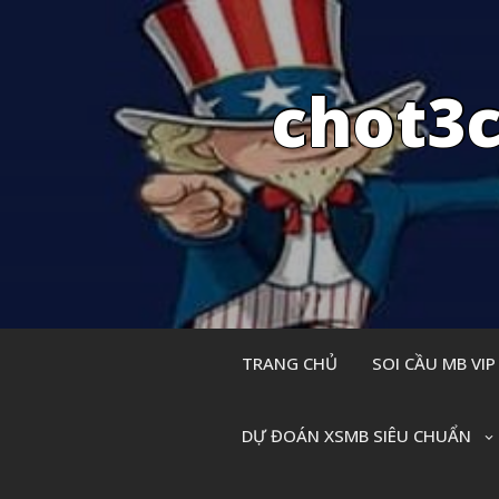
Skip
to
content
chot3
TRANG CHỦ
SOI CẦU MB VIP
DỰ ĐOÁN XSMB SIÊU CHUẨN