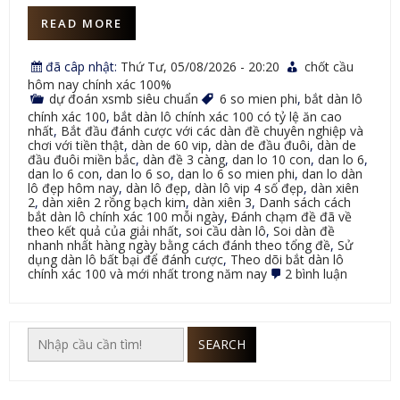
READ MORE
đã câp nhật:
Thứ Tư, 05/08/2026 - 20:20
chốt cầu
hôm nay chính xác 100%
dự đoán xsmb siêu chuẩn
6 so mien phi
,
bắt dàn lô
chính xác 100
,
bắt dàn lô chính xác 100 có tỷ lệ ăn cao
nhất
,
Bắt đầu đánh cược với các dàn đề chuyên nghiệp và
chơi với tiền thật
,
dàn de 60 vip
,
dàn de đầu đuôi
,
dàn de
đầu đuôi miền bắc
,
dàn đề 3 càng
,
dan lo 10 con
,
dan lo 6
,
dan lo 6 con
,
dan lo 6 so
,
dan lo 6 so mien phi
,
dan lo dàn
lô đẹp hôm nay
,
dàn lô đẹp
,
dàn lô vip 4 số đẹp
,
dàn xiên
2
,
dàn xiên 2 rồng bạch kim
,
dàn xiên 3
,
Danh sách cách
bắt dàn lô chính xác 100 mỗi ngày
,
Đánh chạm đề đã về
theo kết quả của giải nhất
,
soi cầu dàn lô
,
Soi dàn đề
nhanh nhất hàng ngày bằng cách đánh theo tổng đề
,
Sử
dụng dàn lô bất bại để đánh cược
,
Theo dõi bắt dàn lô
ở
chính xác 100 và mới nhất trong năm nay
2 bình luận
bắt
dàn
lô
chính
SEARCH
xác
100
có
tỷ