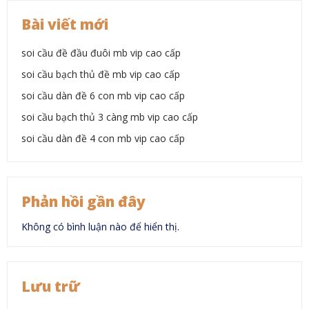
lệ
ăn
Bài viết mới
cao
nhất
soi cầu đề đầu đuôi mb vip cao cấp
soi cầu bạch thủ đề mb vip cao cấp
soi cầu dàn đề 6 con mb vip cao cấp
soi cầu bạch thủ 3 càng mb vip cao cấp
soi cầu dàn đề 4 con mb vip cao cấp
Phản hồi gần đây
Không có bình luận nào để hiển thị.
Lưu trữ