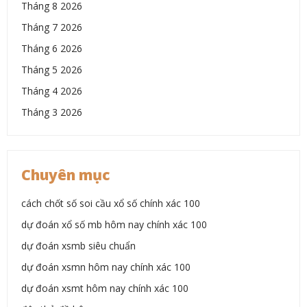
Tháng 8 2026
Tháng 7 2026
Tháng 6 2026
Tháng 5 2026
Tháng 4 2026
Tháng 3 2026
Chuyên mục
cách chốt số soi cầu xổ số chính xác 100
dự đoán xổ số mb hôm nay chính xác 100
dự đoán xsmb siêu chuẩn
dự đoán xsmn hôm nay chính xác 100
dự đoán xsmt hôm nay chính xác 100