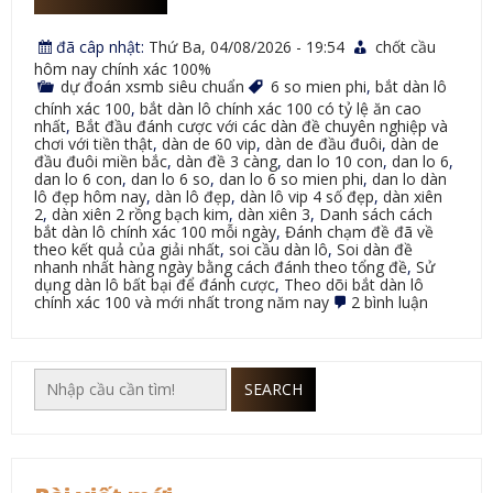
đã câp nhật:
Thứ Ba, 04/08/2026 - 19:54
chốt cầu
hôm nay chính xác 100%
dự đoán xsmb siêu chuẩn
6 so mien phi
,
bắt dàn lô
chính xác 100
,
bắt dàn lô chính xác 100 có tỷ lệ ăn cao
nhất
,
Bắt đầu đánh cược với các dàn đề chuyên nghiệp và
chơi với tiền thật
,
dàn de 60 vip
,
dàn de đầu đuôi
,
dàn de
đầu đuôi miền bắc
,
dàn đề 3 càng
,
dan lo 10 con
,
dan lo 6
,
dan lo 6 con
,
dan lo 6 so
,
dan lo 6 so mien phi
,
dan lo dàn
lô đẹp hôm nay
,
dàn lô đẹp
,
dàn lô vip 4 số đẹp
,
dàn xiên
2
,
dàn xiên 2 rồng bạch kim
,
dàn xiên 3
,
Danh sách cách
bắt dàn lô chính xác 100 mỗi ngày
,
Đánh chạm đề đã về
theo kết quả của giải nhất
,
soi cầu dàn lô
,
Soi dàn đề
nhanh nhất hàng ngày bằng cách đánh theo tổng đề
,
Sử
dụng dàn lô bất bại để đánh cược
,
Theo dõi bắt dàn lô
ở
chính xác 100 và mới nhất trong năm nay
2 bình luận
bắt
dàn
lô
chính
SEARCH
xác
100
có
tỷ
lệ
ăn