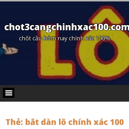
Skip
to
content
chot3cangchinhxac100.co
chốt cầu hôm nay chính xác 100%
Thẻ:
bắt dàn lô chính xác 100